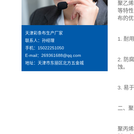
聚乙烯
等特性
布
的优
天津彩条布生产厂家
1. 
联系人：孙经理
手机：15022251050
E-mail：269361688@qq.com
2. 
地址：天津市东丽区北方五金城
蚀。
3. 
二、聚
聚丙烯