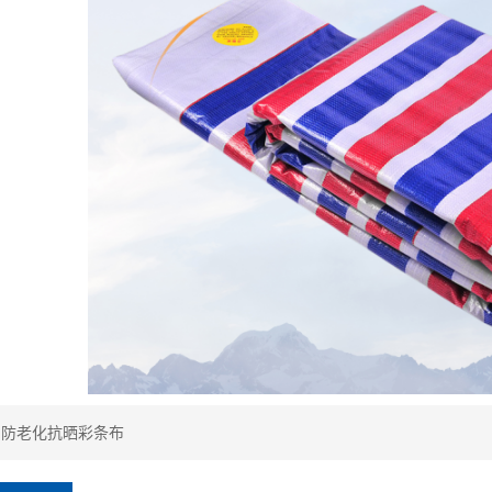
：
防老化抗晒彩条布