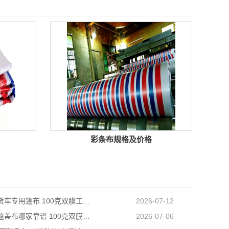
彩条布规格及价格
天津长途货车专用篷布 100克双膜工艺 防雨耐磨抗晒耐候
2026-07-12
天津防雨遮盖布哪家靠谱 100克双膜加厚款适配高栏货车长途盖货
2026-07-06