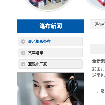
篷布
篷布新闻
聚乙烯彩条布
货车篷布
全新聚
蓝银布厂家
彩条布
通常包
一、
聚