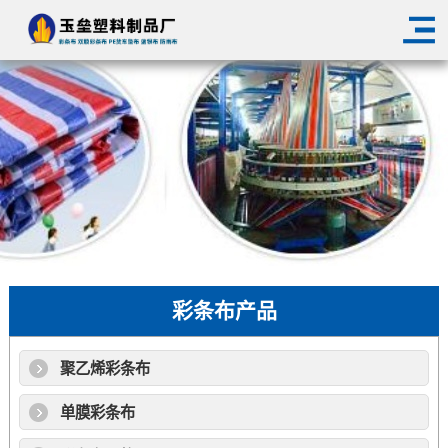
彩条布产品
聚乙烯彩条布
单膜彩条布