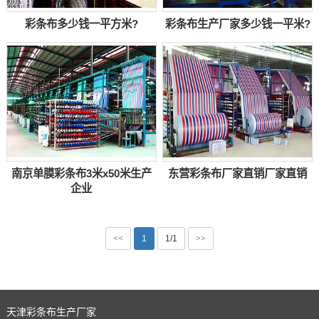
彩条布多少钱一平方米?
彩条布生产厂家多少钱一平米?
南京单膜彩条布3米x50米生产
东营彩条布厂家直销厂家直销
企业
<<
1
1/1
>>
天津彩条布生产厂家