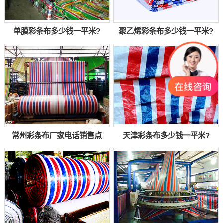
单膜彩条布多少钱一平米?
聚乙烯彩条布多少钱一平米?
常州彩条布厂家电话销售点
天津彩条布多少钱一平米?