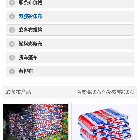
彩条布价格
双膜彩条布
彩条布规格
塑料彩条布
货车篷布
蓝银布
彩条布产品
首页
彩条布产品
双膜彩条布
>
>