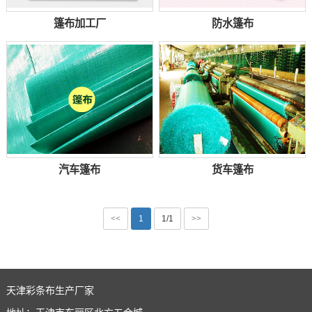
篷布加工厂
防水篷布
汽车篷布
货车篷布
<<
1
1/1
>>
天津彩条布生产厂家