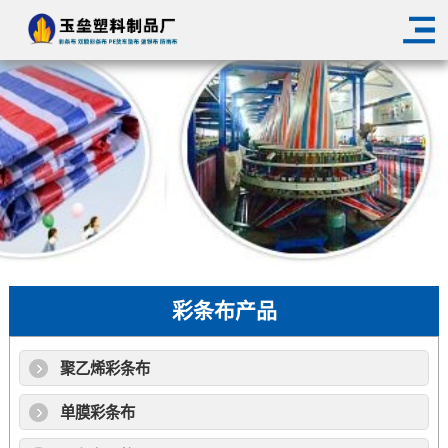
彩条布产品
聚乙烯彩条布
单膜彩条布