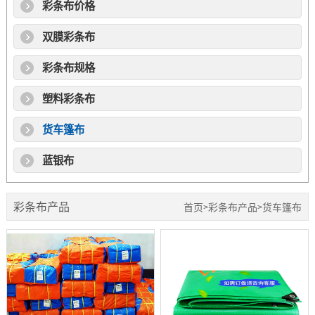
彩条布价格
双膜彩条布
彩条布规格
塑料彩条布
货车篷布
蓝银布
彩条布产品
首页
彩条布产品
货车篷布
>
>