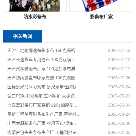
防水彩条布
彩条布厂家
相关新闻
天津工地防雨遮盖彩条布 150克高密度 基建施工防尘防水
2026-07-12
天津长途货车专用篷布 100克双膜工艺 防雨耐磨抗晒耐候
2026-07-12
天津货车防雨布厂家 100克加厚材质 长途耐磨遮盖专用
2026-07-12
天津防雨遮盖布哪家靠谱 100克双膜加厚款适配高栏货车长途盖货
2026-07-06
国标足米加厚彩条布 足尺足量杜绝缺尺少米
2026-06-24
营口PE防雨彩条布 工地防护 大棚遮盖 3×50米 耐寒耐用
2026-05-23
兴安盟彩条布厂家直销 120g加厚型 建筑工地防护专用
2026-05-04
阜新工程单膜彩条布生产厂家,直销批发,量大优惠规格全
2026-04-24
山西太原彩条布厂家 农用苫布/货车篷布 支持来样加工定制
2026-03-08
内蒙古包头彩条布生产厂 工程围挡专用款 高强度抗撕裂
2026-02-03