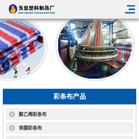
彩条布产品
聚乙烯彩条布
单膜彩条布