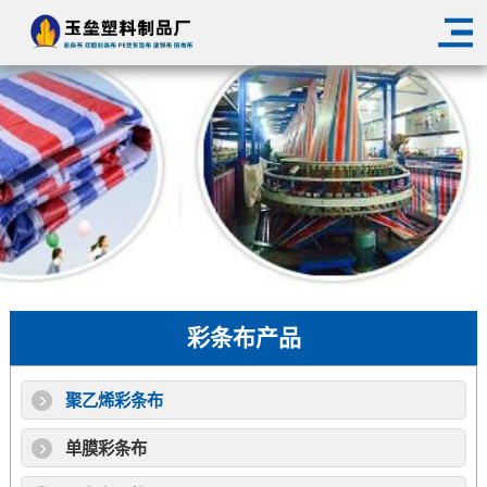
彩条布产品
聚乙烯彩条布
单膜彩条布