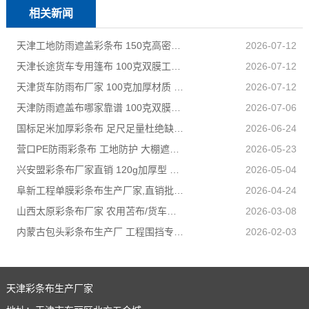
相关新闻
天津工地防雨遮盖彩条布 150克高密度 基建施工防尘防水
2026-07-12
天津长途货车专用篷布 100克双膜工艺 防雨耐磨抗晒耐候
2026-07-12
天津货车防雨布厂家 100克加厚材质 长途耐磨遮盖专用
2026-07-12
天津防雨遮盖布哪家靠谱 100克双膜加厚款适配高栏货车长途盖货
2026-07-06
国标足米加厚彩条布 足尺足量杜绝缺尺少米
2026-06-24
营口PE防雨彩条布 工地防护 大棚遮盖 3×50米 耐寒耐用
2026-05-23
兴安盟彩条布厂家直销 120g加厚型 建筑工地防护专用
2026-05-04
阜新工程单膜彩条布生产厂家,直销批发,量大优惠规格全
2026-04-24
山西太原彩条布厂家 农用苫布/货车篷布 支持来样加工定制
2026-03-08
内蒙古包头彩条布生产厂 工程围挡专用款 高强度抗撕裂
2026-02-03
天津彩条布生产厂家