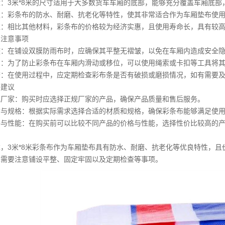
：3米*8米的尺寸适用于大多数货车车厢的底部，能够充分覆盖车厢底部
足：
彩条布
的防水、耐磨、抗老化等特性，使其非常适合作为车厢垫布使
益：相比其他材料，
彩条布
的价格较为经济实惠，且使用寿命长，具有较
用注意事项
整：在铺设双膜防雨布时，应确保其平整无褶皱，以免在车厢内造成安全
固：为了防止
彩条布
在车厢内滑动或移位，可以使用绳索或卡扣等工具将
查：在使用过程中，应定期检查彩布条是否有破损或磨损情况，如有需要
买建议
规厂家：购买时应选择正规厂家的产品，确保产品质量和售后服务。
质与规格：根据实际需求选择合适的材质和规格，确保
彩条布
能够满足使
格与性能：在购买前可以比较不同产品的价格与性能，选择性价比较高的
，3米*8米
彩条布
作为车厢垫布具有防水、耐磨、抗老化等优良特性，且
也需要注意铺设平整、固定牢固以及定期检查等事项。