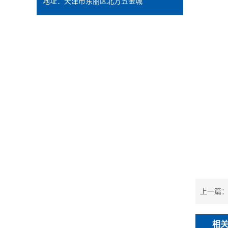
地址：天津市东丽区北方五金城
上一篇
相