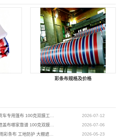
彩条布规格及价格
天津长途货车专用篷布 100克双膜工艺 防雨耐磨抗晒耐候
2026-07-12
天津防雨遮盖布哪家靠谱 100克双膜加厚款适配高栏货车长途盖货
2026-07-06
营口PE防雨彩条布 工地防护 大棚遮盖 3×50米 耐寒耐用
2026-05-23