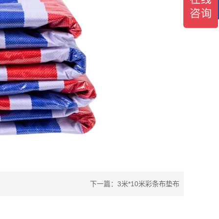
下一篇：
3米*10米彩条布垫布