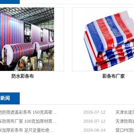
防水彩条布
彩条布厂家
关新闻
天津工地防雨遮盖彩条布 150克高密度 基建施工防尘防水
2026-07-12
天津货车防雨布厂家 100克加厚材质 长途耐磨遮盖专用
2026-07-12
国标足米加厚彩条布 足尺足量杜绝缺尺少米
2026-06-24