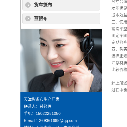
尺寸合适
货车篷布
功能满
成本效
蓝银布
三、使
铺设平
固定牢
定期检
四、购
选择正
注意材
比较价
综上所述
过程中
天津彩条布生产厂家
联系人：孙经理
手机：15022251050
E-mail：269361688@qq.com