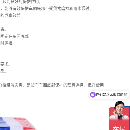
，起到良好的保护作用。
用，能够有效保护车厢底部不受货物磨损和雨水侵蚀。
高的成本效益。
隐患。
其固定在车厢底部。
及时更换。
用要求。
产品。
价格经济实惠，是货车车厢底部保护的理想选择。但在使用
你们是怎么收费的呢
现在有优惠活动吗
在
线
客
服