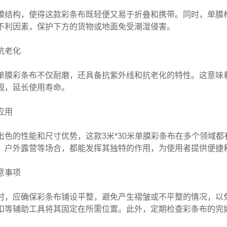
膜结构，使得这款
彩条布
既轻便又易于折叠和携带。同时，单膜
不利因素，保护下方的货物或地面免受潮湿侵害。
抗老化
单膜彩条布
不仅耐磨，还具备抗紫外线和抗老化的特性。这意味
观，延长使用寿命。
应用
出色的性能和尺寸优势，这款3米*30米
单膜彩条布
在多个领域都
、户外露营等场合，都能发挥其独特的作用，为使用者提供便捷
意事项
时，应确保
彩条布
铺设平整，避免产生褶皱或不平整的情况，以
扣等辅助工具将其固定在所需位置。此外，定期检查
彩条布
的完