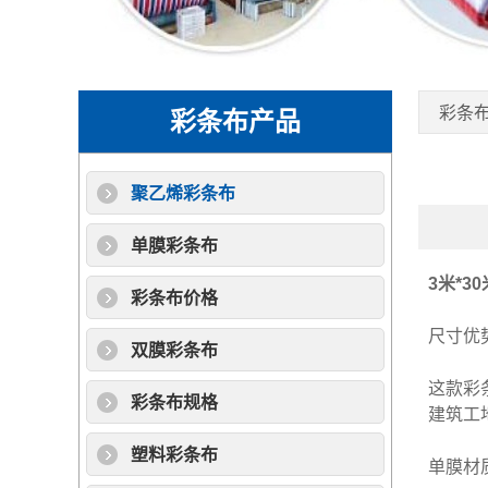
彩条
彩条布产品
聚乙烯彩条布
单膜彩条布
3米*30
彩条布价格
尺寸优
双膜彩条布
这款
彩
彩条布规格
建筑工
塑料彩条布
单膜材