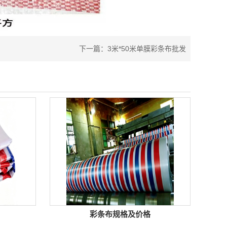
下一篇：
3米*50米单膜彩条布批发
彩条布规格及价格