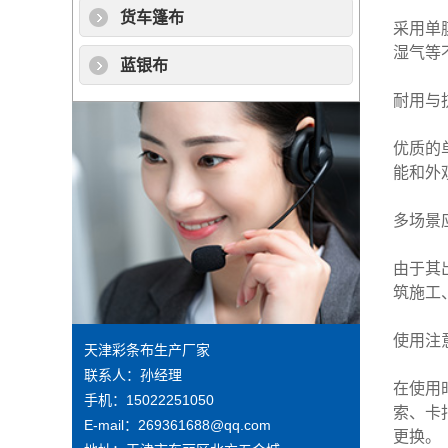
货车篷布
采用单
湿气等
蓝银布
耐用与
优质的
能和外
多场景
由于其
筑施工
使用注
天津彩条布生产厂家
联系人：孙经理
在使用
手机：15022251050
索、卡
E-mail：269361688@qq.com
更换。