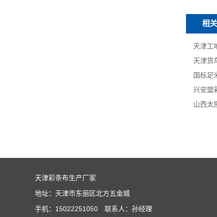
相
天津彩条布生产厂家
地址：天津市东丽区北方五金城
手机：15022251050 联系人：孙经理