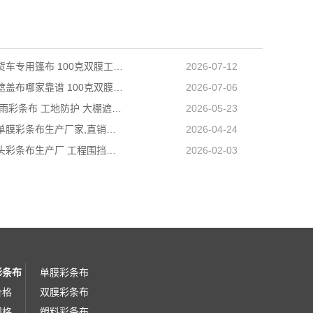
天津长途货车专用篷布 100克双膜工艺 防雨耐磨抗晒耐候
2026-07-12
天津防雨遮盖布哪家靠谱 100克双膜加厚款适配高栏货车长途盖货
2026-07-06
营口PE防雨彩条布 工地防护 大棚遮盖 3×50米 耐寒耐用
2026-05-23
阜新工程单膜彩条布生产厂家,直销批发,量大优惠规格全
2026-04-24
内蒙古包头彩条布生产厂 工程围挡专用款 高强度抗撕裂
2026-02-03
彩条布
单膜彩条布
价格
双膜彩条布
规格
塑料彩条布