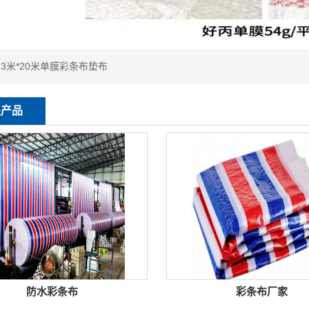
：
3米*20米单膜彩条布垫布
关产品
防水彩条布
彩条布厂家