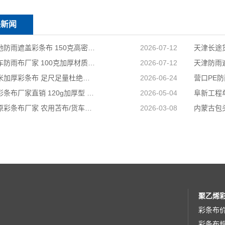
关新闻
天津工地防雨遮盖彩条布 150克高密度 基建施工防尘防水
2026-07-12
天津货车防雨布厂家 100克加厚材质 长途耐磨遮盖专用
2026-07-12
国标足米加厚彩条布 足尺足量杜绝缺尺少米
2026-06-24
兴安盟彩条布厂家直销 120g加厚型 建筑工地防护专用
2026-05-04
山西太原彩条布厂家 农用苫布/货车篷布 支持来样加工定制
2026-03-08
聚乙烯
彩条布
彩条布