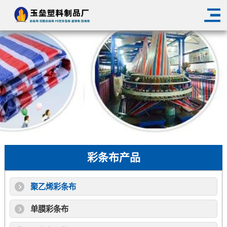
彩条布产品
聚乙烯彩条布
单膜彩条布