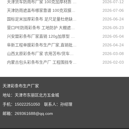
天津货车防雨布厂家 100克加厚材质 长途耐磨遮盖专用
2026-07-12
天津防雨遮盖布哪家靠谱 100克双膜加厚款适配高栏货车长途盖货
2026-07-06
国标足米加厚彩条布 足尺足量杜绝缺尺少米
2026-06-24
营口PE防雨彩条布 工地防护 大棚遮盖 3×50米 耐寒耐用
2026-05-23
兴安盟彩条布厂家直销 120g加厚型 建筑工地防护专用
2026-05-04
阜新工程单膜彩条布生产厂家,直销批发,量大优惠规格全
2026-04-24
山西太原彩条布厂家 农用苫布/货车篷布 支持来样加工定制
2026-03-08
内蒙古包头彩条布生产厂 工程围挡专用款 高强度抗撕裂
2026-02-03
天津彩条布生产厂家
地址：天津市东丽区北方五金城
手机：15022251050 联系人：孙经理
邮箱：269361688@qq.com