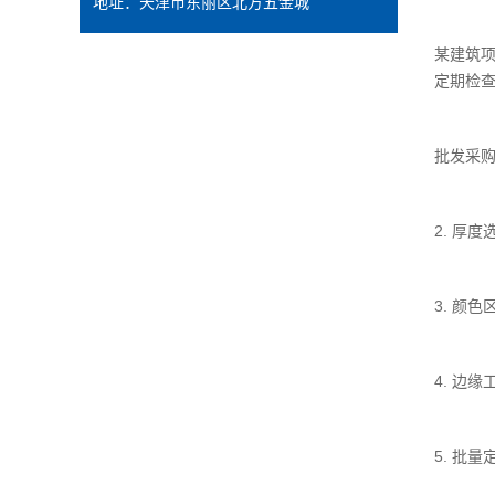
地址：天津市东丽区北方五金城
某建筑
定期检
批发采
2. 厚
3. 颜
4. 边
5. 批