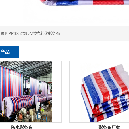
：
防晒PP6米宽聚乙烯抗老化彩条布
关产品
防水彩条布
彩条布厂家