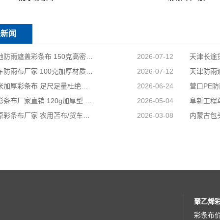
关新闻
天津工地防雨遮盖彩条布 150克高密度 基建施工防尘防水
2026-07-12
天津货车防雨布厂家 100克加厚材质 长途耐磨遮盖专用
2026-07-12
国标足米加厚彩条布 足尺足量杜绝缺尺少米
2026-06-24
兴安盟彩条布厂家直销 120g加厚型 建筑工地防护专用
2026-05-04
山西太原彩条布厂家 农用苫布/货车篷布 支持来样加工定制
2026-03-08
聚乙烯
彩条布