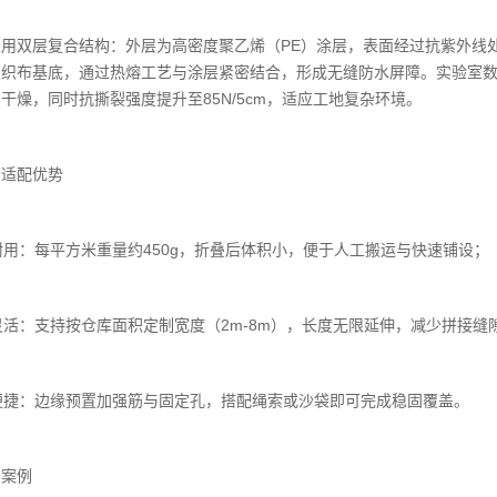
采用双层复合结构：外层为高密度聚乙烯（PE）涂层，表面经过抗紫外线
织布基底，通过热熔工艺与涂层紧密结合，形成无缝防水屏障。实验室数据
干燥，同时抗撕裂强度提升至85N/5cm，适应工地复杂环境。
景适配优势
便耐用：每平方米重量约450g，折叠后体积小，便于人工搬运与快速铺设；
寸灵活：支持按仓库面积定制宽度（2m-8m），长度无限延伸，减少拼接缝
定便捷：边缘预置加强筋与固定孔，搭配绳索或沙袋即可完成稳固覆盖。
用案例