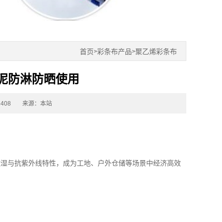
首页
彩条布产品
聚乙烯彩条布
>
>
泥防淋防晒使用
408
来源：本站
透湿与抗紫外线特性，成为工地、户外仓储等场景中经济高效