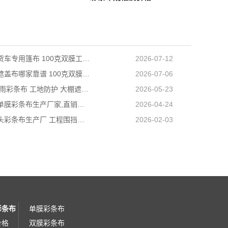
天津长途货车专用篷布 100克双膜工艺 防雨耐磨抗晒耐候
2026-07-12
天津防雨遮盖布哪家靠谱 100克双膜加厚款适配高栏货车长途盖货
2026-07-06
营口PE防雨彩条布 工地防护 大棚遮盖 3×50米 耐寒耐用
2026-05-23
阜新工程单膜彩条布生产厂家,直销批发,量大优惠规格全
2026-04-24
内蒙古包头彩条布生产厂 工程围挡专用款 高强度抗撕裂
2026-02-03
彩条布
单膜彩条布
价格
双膜彩条布