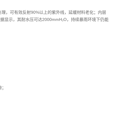
处理，可有效反射90%以上的紫外线，延缓材料老化；内层
显示，其耐水压可达2000mmH₂O，持续暴雨环境下仍能
隙；