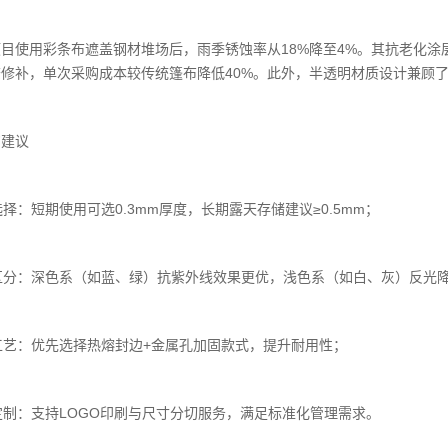
项目使用
彩条布
遮盖钢材堆场后，雨季锈蚀率从18%降至4%。其抗老化涂
查修补，单次采购成本较传统
篷布
降低40%。此外，半透明材质设计兼顾
购建议
度选择：短期使用可选0.3mm厚度，长期露天存储建议≥0.5mm；
色区分：深色系（如蓝、绿）抗紫外线效果更优，浅色系（如白、灰）反光
缘工艺：优先选择热熔封边+金属孔加固款式，提升耐用性；
量定制：支持LOGO印刷与尺寸分切服务，满足标准化管理需求。