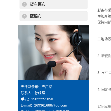
货车篷布
彩条布
为加厚编
蓝银布
保持内部
工地场
2. 轻
3. 尺
天津彩条布生产厂家
4. 固
联系人：孙经理
手机：15022251050
E-mail：269361688@qq.com
实际应