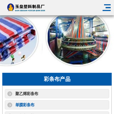
彩条布产品
聚乙烯彩条布
单膜彩条布