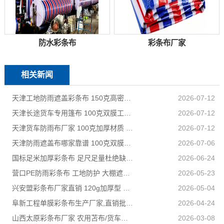
防水彩条布
彩条布厂家
相关新闻
天津工地防雨遮盖彩条布 150克高密度 基建施工防尘防水
2026-07-12
天津长途货车专用篷布 100克双膜工艺 防雨耐磨抗晒耐候
2026-07-12
天津货车防雨布厂家 100克加厚材质 长途耐磨遮盖专用
2026-07-12
天津防雨遮盖布哪家靠谱 100克双膜加厚款适配高栏货车长途盖货
2026-07-06
国标足米加厚彩条布 足尺足量杜绝缺尺少米
2026-06-24
营口PE防雨彩条布 工地防护 大棚遮盖 3×50米 耐寒耐用
2026-05-23
兴安盟彩条布厂家直销 120g加厚型 建筑工地防护专用
2026-05-04
阜新工程单膜彩条布生产厂家,直销批发,量大优惠规格全
2026-04-24
山西太原彩条布厂家 农用苫布/货车篷布 支持来样加工定制
2026-03-08