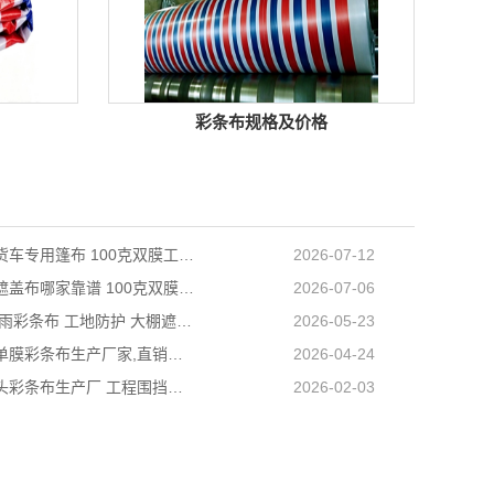
彩条布规格及价格
天津长途货车专用篷布 100克双膜工艺 防雨耐磨抗晒耐候
2026-07-12
天津防雨遮盖布哪家靠谱 100克双膜加厚款适配高栏货车长途盖货
2026-07-06
营口PE防雨彩条布 工地防护 大棚遮盖 3×50米 耐寒耐用
2026-05-23
阜新工程单膜彩条布生产厂家,直销批发,量大优惠规格全
2026-04-24
内蒙古包头彩条布生产厂 工程围挡专用款 高强度抗撕裂
2026-02-03