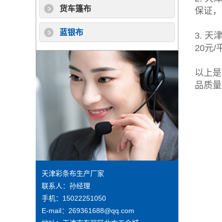
货车篷布
保证，
蓝银布
3. 
20元
以上是
品质量
天津彩条布生产厂家
联系人：孙经理
手机：15022251050
E-mail：269361688@qq.com