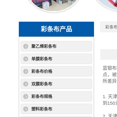
彩条
彩条布产品
聚乙烯彩条布
单膜彩条布
蓝银布
彩条布价格
点，被
所差异
双膜彩条布
1. 天
彩条布规格
到15
塑料彩条布
2. 