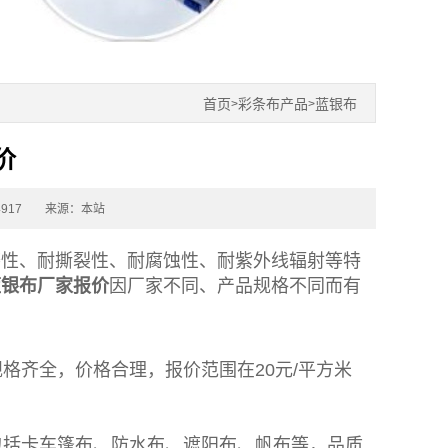
首页
彩条布产品
蓝银布
>
>
价
917
来源：本站
磨性、耐撕裂性、耐腐蚀性、耐紫外线辐射等特
蓝银布
厂家报价
因厂家不同、产品规格不同而有
格齐全，价格合理，报价范围在20元/平方米
包括卡车
篷布
、防水布、遮阳布、帆布等，品质