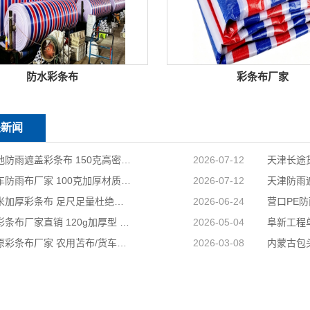
防水彩条布
彩条布厂家
关新闻
天津工地防雨遮盖彩条布 150克高密度 基建施工防尘防水
2026-07-12
天津货车防雨布厂家 100克加厚材质 长途耐磨遮盖专用
2026-07-12
国标足米加厚彩条布 足尺足量杜绝缺尺少米
2026-06-24
兴安盟彩条布厂家直销 120g加厚型 建筑工地防护专用
2026-05-04
山西太原彩条布厂家 农用苫布/货车篷布 支持来样加工定制
2026-03-08