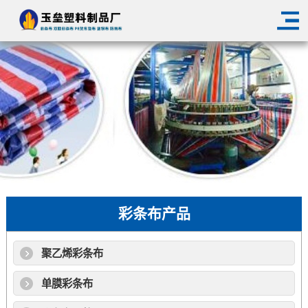
彩条布产品
聚乙烯彩条布
单膜彩条布