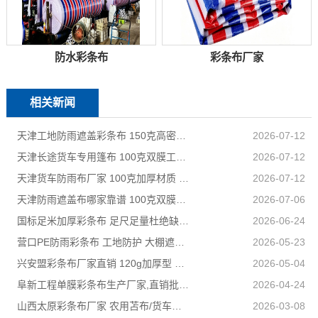
防水彩条布
彩条布厂家
相关新闻
天津工地防雨遮盖彩条布 150克高密度 基建施工防尘防水
2026-07-12
天津长途货车专用篷布 100克双膜工艺 防雨耐磨抗晒耐候
2026-07-12
天津货车防雨布厂家 100克加厚材质 长途耐磨遮盖专用
2026-07-12
天津防雨遮盖布哪家靠谱 100克双膜加厚款适配高栏货车长途盖货
2026-07-06
国标足米加厚彩条布 足尺足量杜绝缺尺少米
2026-06-24
营口PE防雨彩条布 工地防护 大棚遮盖 3×50米 耐寒耐用
2026-05-23
兴安盟彩条布厂家直销 120g加厚型 建筑工地防护专用
2026-05-04
阜新工程单膜彩条布生产厂家,直销批发,量大优惠规格全
2026-04-24
山西太原彩条布厂家 农用苫布/货车篷布 支持来样加工定制
2026-03-08