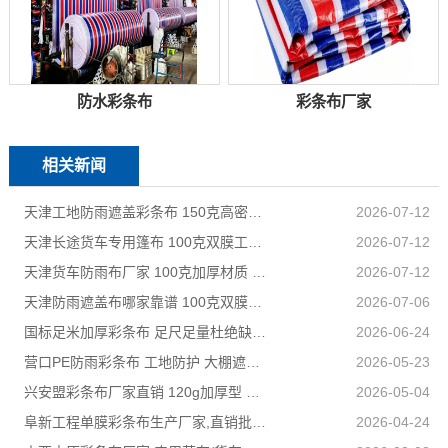
防水彩条布
彩条布厂家
相关新闻
天津工地防雨遮盖彩条布 150克高密度 基建施工防尘防水
2026-07-12
天津长途货车专用篷布 100克双膜工艺 防雨耐磨抗晒耐候
2026-07-12
天津货车防雨布厂家 100克加厚材质 长途耐磨遮盖专用
2026-07-12
天津防雨遮盖布哪家靠谱 100克双膜加厚款适配高栏货车长途盖货
2026-07-06
国标足米加厚彩条布 足尺足量杜绝缺尺少米
2026-06-24
营口PE防雨彩条布 工地防护 大棚遮盖 3×50米 耐寒耐用
2026-05-23
兴安盟彩条布厂家直销 120g加厚型 建筑工地防护专用
2026-05-04
阜新工程单膜彩条布生产厂家,直销批发,量大优惠规格全
2026-04-24