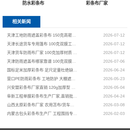
防水彩条布
彩条布厂家
相关新闻
天津工地防雨遮盖彩条布 150克高密度 基建施工防尘防水
2026-07-12
天津长途货车专用篷布 100克双膜工艺 防雨耐磨抗晒耐候
2026-07-12
天津货车防雨布厂家 100克加厚材质 长途耐磨遮盖专用
2026-07-12
天津防雨遮盖布哪家靠谱 100克双膜加厚款适配高栏货车长途盖货
2026-07-06
国标足米加厚彩条布 足尺足量杜绝缺尺少米
2026-06-24
营口PE防雨彩条布 工地防护 大棚遮盖 3×50米 耐寒耐用
2026-05-23
兴安盟彩条布厂家直销 120g加厚型 建筑工地防护专用
2026-05-04
阜新工程单膜彩条布生产厂家,直销批发,量大优惠规格全
2026-04-24
山西太原彩条布厂家 农用苫布/货车篷布 支持来样加工定制
2026-03-08
内蒙古包头彩条布生产厂 工程围挡专用款 高强度抗撕裂
2026-02-03