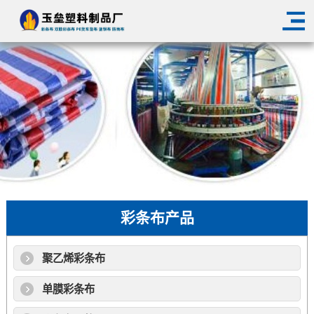
彩条布产品
聚乙烯彩条布
单膜彩条布