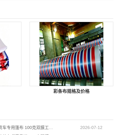
彩条布规格及价格
天津长途货车专用篷布 100克双膜工艺 防雨耐磨抗晒耐候
2026-07-12