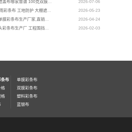
天津防雨遮盖布哪家靠谱 100克双膜加厚款适配高栏货车长途盖货
2026-07-06
营口PE防雨彩条布 工地防护 大棚遮盖 3×50米 耐寒耐用
2026-05-23
阜新工程单膜彩条布生产厂家,直销批发,量大优惠规格全
2026-04-24
内蒙古包头彩条布生产厂 工程围挡专用款 高强度抗撕裂
2026-02-03
彩条布
单膜彩条布
价格
双膜彩条布
规格
塑料彩条布
布
蓝银布