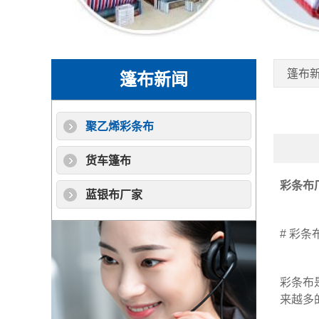
篷布
篷布新闻
聚乙烯彩条布
货车篷布
彩条布
蓝银布厂家
#
彩条
彩条布
来越多