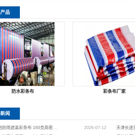
关产品
防水彩条布
彩条布厂家
关新闻
天津工地防雨遮盖彩条布 150克高密度 基建施工防尘防水
2026-07-12