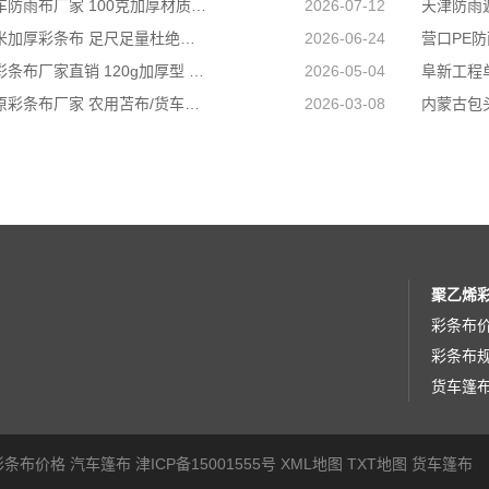
天津货车防雨布厂家 100克加厚材质 长途耐磨遮盖专用
2026-07-12
国标足米加厚彩条布 足尺足量杜绝缺尺少米
2026-06-24
兴安盟彩条布厂家直销 120g加厚型 建筑工地防护专用
2026-05-04
山西太原彩条布厂家 农用苫布/货车篷布 支持来样加工定制
2026-03-08
聚乙烯
彩条布
彩条布
货车篷
彩条布价格
汽车篷布
津ICP备15001555号
XML地图
TXT地图
货车篷布