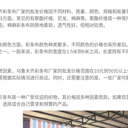
齐
彩条布厂家
的批发价格因不同材料、质量、颜色、规格和批量
料方面，常见的有聚酯纤维、尼龙、棉麻等。聚酯纤维是一种常
些。棉麻
彩条布
则质地柔软，透气性好，但相对较贵。
布
颜色方面，
彩条布
颜色种类繁多，不同颜色的价格也有所差别
之一。一般来说，
彩条布
的宽度在1.5米到6米之间，长度则有
述因素，乌鲁木齐
彩条布厂家
的批发价格范围在10元到50元以
需根据实际情况进行商议。同时，还需要注意的是，一些厂家可能
彩条布
是一种广受欢迎的织物，其价格因多种因素而异。如果您
，选择适合自己需求和预算的产品。