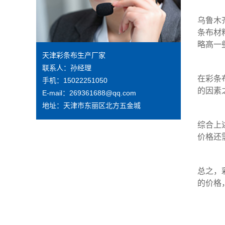
乌鲁木
条布
材
略高一
天津彩条布生产厂家
联系人：孙经理
在
彩条
手机：15022251050
的因素
E-mail：269361688@qq.com
地址：天津市东丽区北方五金城
综合上
价格还
总之，
的价格