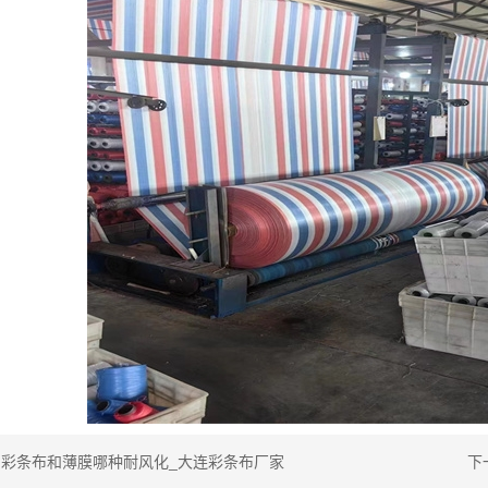
：
彩条布和薄膜哪种耐风化_大连彩条布厂家
下