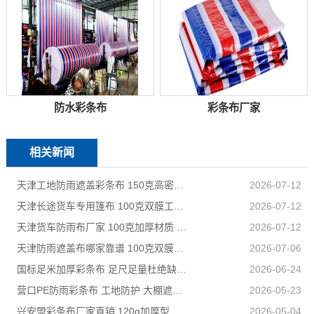
防水彩条布
彩条布厂家
相关新闻
天津工地防雨遮盖彩条布 150克高密度 基建施工防尘防水
2026-07-12
天津长途货车专用篷布 100克双膜工艺 防雨耐磨抗晒耐候
2026-07-12
天津货车防雨布厂家 100克加厚材质 长途耐磨遮盖专用
2026-07-12
天津防雨遮盖布哪家靠谱 100克双膜加厚款适配高栏货车长途盖货
2026-07-06
国标足米加厚彩条布 足尺足量杜绝缺尺少米
2026-06-24
营口PE防雨彩条布 工地防护 大棚遮盖 3×50米 耐寒耐用
2026-05-23
兴安盟彩条布厂家直销 120g加厚型 建筑工地防护专用
2026-05-04