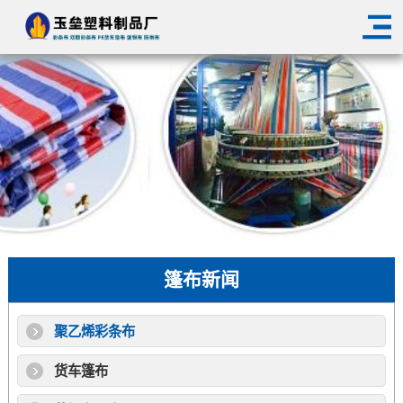
篷布新闻
聚乙烯彩条布
货车篷布