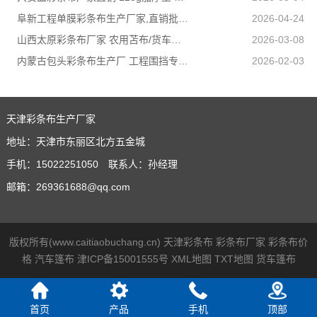
阜新工程单膜彩条布生产厂家,直销批发,量大优惠规格全
2026-04-24
山西太原彩条布厂家 农用苫布/货车篷布 支持来样加工定制
2026-03-08
内蒙古包头彩条布生产厂 工程围挡专用款 高强度抗撕裂
2026-02-03
天津彩条布生产厂家
地址：天津市东丽区北方五金城
手机：15022251050 联系人：孙经理
邮箱：269361688@qq.com
版权所有(www.caitiaobuchang.cn)
天津彩条布
彩条布厂家
彩条布价
格
汽车篷布
津ICP备15001555号
XML地图
TXT地图
货车篷布
首页
产品
手机
顶部