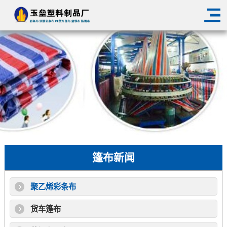
篷布新闻
聚乙烯彩条布
货车篷布