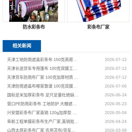
防水彩条布
彩条布厂家
相关新闻
天津工地防雨遮盖彩条布 150克高密度 基建施工防尘防水
2026-07-12
天津长途货车专用篷布 100克双膜工艺 防雨耐磨抗晒耐候
2026-07-12
天津货车防雨布厂家 100克加厚材质 长途耐磨遮盖专用
2026-07-12
天津防雨遮盖布哪家靠谱 100克双膜加厚款适配高栏货车长途盖货
2026-07-06
国标足米加厚彩条布 足尺足量杜绝缺尺少米
2026-06-24
营口PE防雨彩条布 工地防护 大棚遮盖 3×50米 耐寒耐用
2026-05-23
兴安盟彩条布厂家直销 120g加厚型 建筑工地防护专用
2026-05-04
阜新工程单膜彩条布生产厂家,直销批发,量大优惠规格全
2026-04-24
山西太原彩条布厂家 农用苫布/货车篷布 支持来样加工定制
2026-03-08