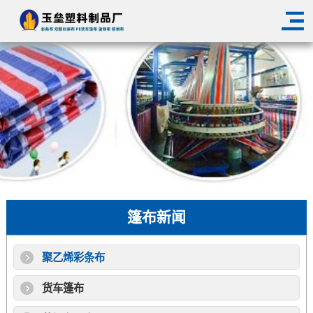
篷布新闻
聚乙烯彩条布
货车篷布