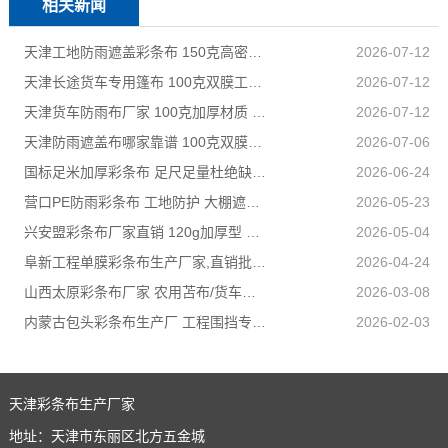
相关新闻
天津工地防雨遮盖彩条布 150克高密度 基建施工防尘防水
2026-07-12
天津长途货车专用篷布 100克双膜工艺 防雨耐磨抗晒耐候
2026-07-12
天津货车防雨布厂家 100克加厚材质 长途耐磨遮盖专用
2026-07-12
天津防雨遮盖布哪家靠谱 100克双膜加厚款适配高栏货车长途盖货
2026-07-06
国标足米加厚彩条布 足尺足量杜绝缺尺少米
2026-06-24
营口PE防雨彩条布 工地防护 大棚遮盖 3×50米 耐寒耐用
2026-05-23
兴安盟彩条布厂家直销 120g加厚型 建筑工地防护专用
2026-05-04
阜新工程单膜彩条布生产厂家,直销批发,量大优惠规格全
2026-04-24
山西太原彩条布厂家 农用苫布/货车篷布 支持来样加工定制
2026-03-08
内蒙古包头彩条布生产厂 工程围挡专用款 高强度抗撕裂
2026-02-03
天津彩条布生产厂家
地址：天津市东丽区北方五金城