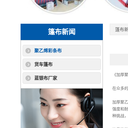
篷布
篷布新闻
聚乙烯彩条布
货车篷布
《加厚
蓝银布厂家
在众多
加厚
聚
强度和
种挑战