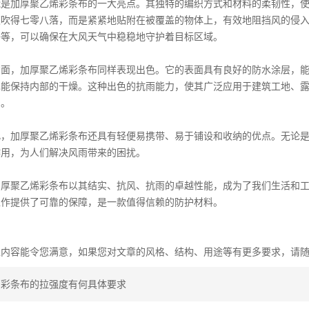
能是加厚
聚乙烯彩条布
的一大亮点。其独特的编织方式和材料的柔韧性，
被吹得七零八落，而是紧紧地贴附在被覆盖的物体上，有效地阻挡风的侵
子等，可以确保在大风天气中稳稳地守护着目标区域。
方面，加厚
聚乙烯彩条布
同样表现出色。它的表面具有良好的防水涂层，
也能保持内部的干燥。这种出色的抗雨能力，使其广泛应用于建筑工地、
护。
此，加厚聚乙烯
彩条布
还具有轻便易携带、易于铺设和收纳的优点。无论
作用，为人们解决风雨带来的困扰。
加厚聚乙烯
彩条布
以其结实、抗风、抗雨的卓越性能，成为了我们生活和
工作提供了可靠的保障，是一款值得信赖的防护材料。
上内容能令您满意，如果您对文章的风格、结构、用途等有更多要求，请
：
彩条布的拉强度有何具体要求