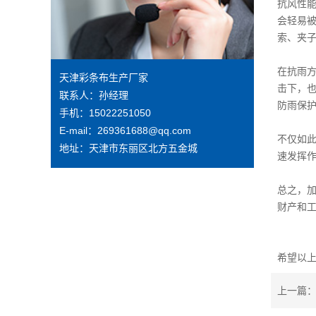
抗风性
会轻易
索、夹
在抗雨
天津彩条布生产厂家
击下，
联系人：孙经理
防雨保
手机：15022251050
E-mail：269361688@qq.com
不仅如
地址：天津市东丽区北方五金城
速发挥
总之，
财产和
希望以
上一篇