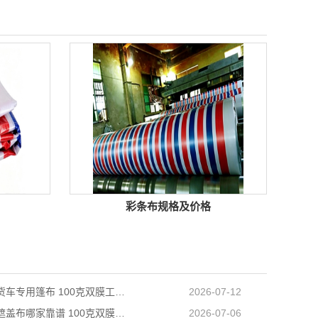
彩条布规格及价格
天津长途货车专用篷布 100克双膜工艺 防雨耐磨抗晒耐候
2026-07-12
天津防雨遮盖布哪家靠谱 100克双膜加厚款适配高栏货车长途盖货
2026-07-06