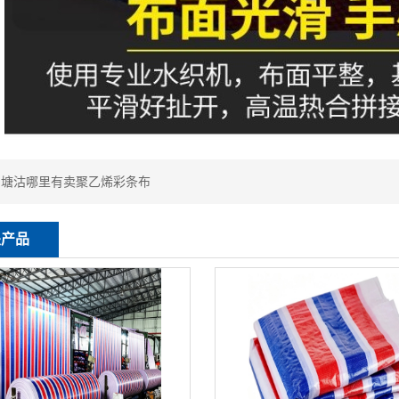
：
塘沽哪里有卖聚乙烯彩条布
关产品