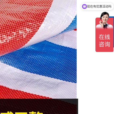
现在有优惠活动吗
在
线
客
服