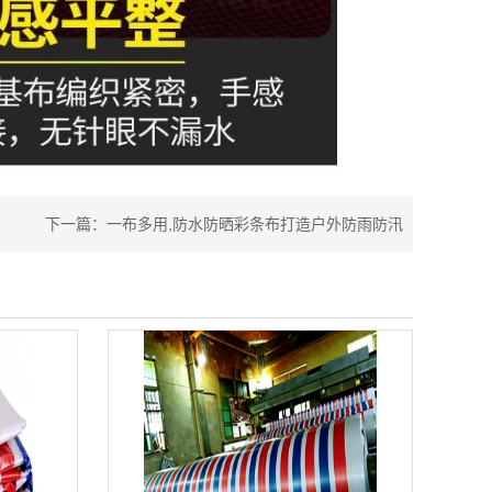
下一篇：
一布多用,防水防晒彩条布打造户外防雨防汛