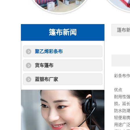
篷布
篷布新闻
聚乙烯彩条布
货车篷布
彩条布
蓝银布厂家
优点
耐用性
损，延
防水防
轻便易
用途广