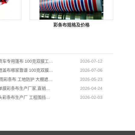
彩条布规格及价格
天津长途货车专用篷布 100克双膜工艺 防雨耐磨抗晒耐候
2026-07-12
天津防雨遮盖布哪家靠谱 100克双膜加厚款适配高栏货车长途盖货
2026-07-06
营口PE防雨彩条布 工地防护 大棚遮盖 3×50米 耐寒耐用
2026-05-23
阜新工程单膜彩条布生产厂家,直销批发,量大优惠规格全
2026-04-24
内蒙古包头彩条布生产厂 工程围挡专用款 高强度抗撕裂
2026-02-03