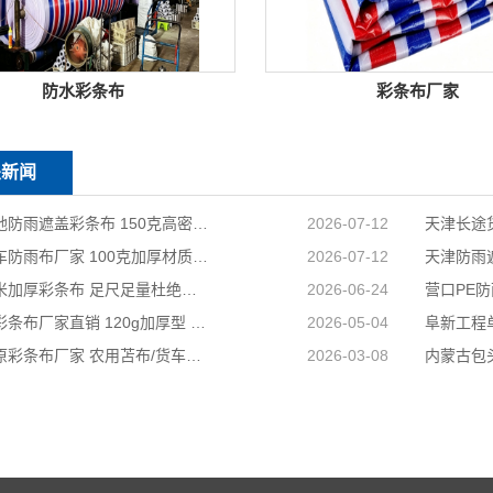
防水彩条布
彩条布厂家
关新闻
天津工地防雨遮盖彩条布 150克高密度 基建施工防尘防水
2026-07-12
天津货车防雨布厂家 100克加厚材质 长途耐磨遮盖专用
2026-07-12
国标足米加厚彩条布 足尺足量杜绝缺尺少米
2026-06-24
兴安盟彩条布厂家直销 120g加厚型 建筑工地防护专用
2026-05-04
山西太原彩条布厂家 农用苫布/货车篷布 支持来样加工定制
2026-03-08