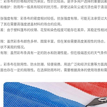
惠：
彩条布
的价格相对较为亲民，性价比较高，是许多用户选择的重要因
洁和维护：防雨布一般具有较好的抗污性，即使沾染灰尘或污渍也易于清
抗张强度有限：
彩条布
的密度相对较低，抗张强度有限，可能无法承受过
制了其在需要高强度遮盖材料的场合的应用。
较差：由于塑料
篷布
的纹理、花型和染色程度可能存在差异，其稳定性相
受限：虽然
彩条布
颜色多样、图案丰富，但在某些需要高度美观性的场合
形状不美观的情况。
境有限：虽然彩布条具有一定的防水和防潮性能，但在极端恶劣的天气条
述，
彩条布
在耐用性、防水防潮、轻便易携、用途广泛和经济实惠等方面
方面也存在一定的局限性。在选择防雨布时，需要根据具体的使用场景和