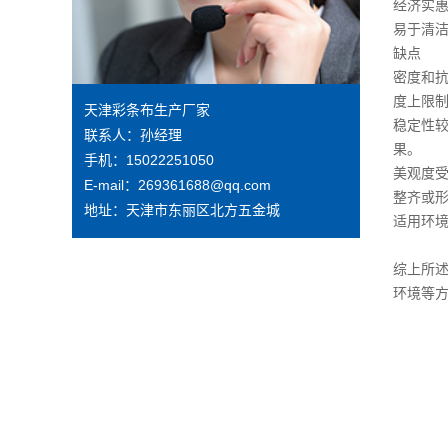
经济实
易于清
缺点
密度和
度上限
天津彩条布生产厂家
稳定性
联系人：孙经理
果。
手机：15022251050
美观度
E-mail：269361688@qq.com
整齐或
地址：天津市东丽区北方五金城
适用环
综上所
环境等