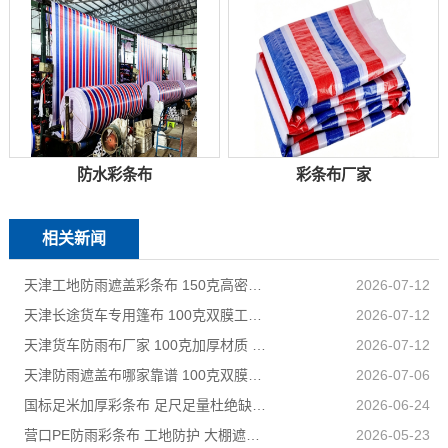
防水彩条布
彩条布厂家
相关新闻
天津工地防雨遮盖彩条布 150克高密度 基建施工防尘防水
2026-07-12
天津长途货车专用篷布 100克双膜工艺 防雨耐磨抗晒耐候
2026-07-12
天津货车防雨布厂家 100克加厚材质 长途耐磨遮盖专用
2026-07-12
天津防雨遮盖布哪家靠谱 100克双膜加厚款适配高栏货车长途盖货
2026-07-06
国标足米加厚彩条布 足尺足量杜绝缺尺少米
2026-06-24
营口PE防雨彩条布 工地防护 大棚遮盖 3×50米 耐寒耐用
2026-05-23