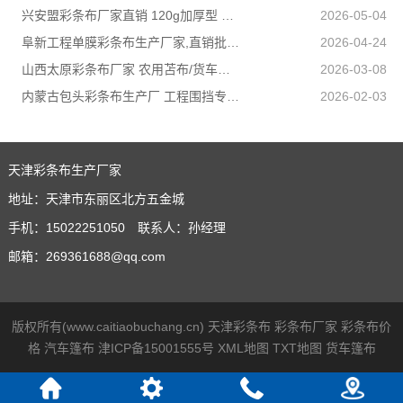
兴安盟彩条布厂家直销 120g加厚型 建筑工地防护专用
2026-05-04
阜新工程单膜彩条布生产厂家,直销批发,量大优惠规格全
2026-04-24
山西太原彩条布厂家 农用苫布/货车篷布 支持来样加工定制
2026-03-08
内蒙古包头彩条布生产厂 工程围挡专用款 高强度抗撕裂
2026-02-03
天津彩条布生产厂家
地址：天津市东丽区北方五金城
手机：15022251050 联系人：孙经理
邮箱：269361688@qq.com
版权所有(www.caitiaobuchang.cn)
天津彩条布
彩条布厂家
彩条布价
格
汽车篷布
津ICP备15001555号
XML地图
TXT地图
货车篷布