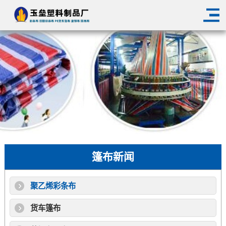
篷布新闻
聚乙烯彩条布
货车篷布