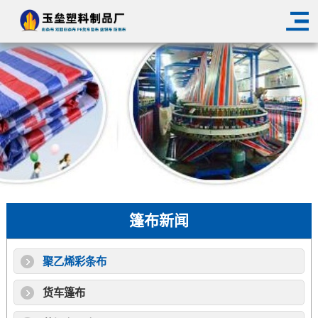
篷布新闻
聚乙烯彩条布
货车篷布