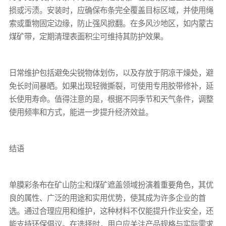
损或污渍。安装时，应确保布条完全覆盖目标区域，并使用绳
索或重物固定边缘，防止强风掀翻。在多风沙地区，如内蒙古
煤矿带，定期清理表面积尘可维持其防护效果。
日常维护包括避免尖锐物体划伤，以及存放于阴凉干燥处，避
免长时间暴晒。如果出现轻微撕裂，可使用专用胶带修补，延
长使用寿命。值得注意的是，根据不同季节和天气条件，调整
使用频率和方式，能进一步提升经济效益。
结语
单膜彩条布
在矿山防尘和煤矿遮盖领域扮演着重要角色，其优
良的属性、广泛的用途和实用优势，使其成为许多企业的首
选。通过合理应用和维护，这种材料不仅能提升作业安全，还
能支持环保倡议。在选择时，用户应关注产品规格与实际需求