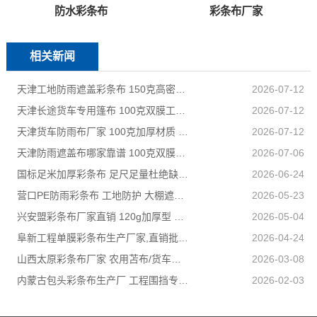
防水彩条布
彩条布厂家
相关新闻
天津工地防雨遮盖彩条布 150克高密度 基建施工防尘防水
2026-07-12
天津长途货车专用篷布 100克双膜工艺 防雨耐磨抗晒耐候
2026-07-12
天津货车防雨布厂家 100克加厚材质 长途耐磨遮盖专用
2026-07-12
天津防雨遮盖布哪家靠谱 100克双膜加厚款适配高栏货车长途盖货
2026-07-06
国标足米加厚彩条布 足尺足量杜绝缺尺少米
2026-06-24
营口PE防雨彩条布 工地防护 大棚遮盖 3×50米 耐寒耐用
2026-05-23
兴安盟彩条布厂家直销 120g加厚型 建筑工地防护专用
2026-05-04
阜新工程单膜彩条布生产厂家,直销批发,量大优惠规格全
2026-04-24
山西太原彩条布厂家 农用苫布/货车篷布 支持来样加工定制
2026-03-08
内蒙古包头彩条布生产厂 工程围挡专用款 高强度抗撕裂
2026-02-03