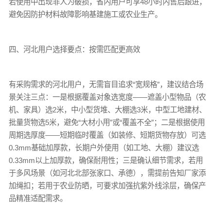
若使用中出现非人为破损，省内用户可享48小时内售后跟进，
避免因防护材料故障影响基建施工或农业生产。
四、河北用户选择要点：按需匹配更高效
有采购需求的河北用户，无需盲目追求“宽规格”，建议结合场
景关注三点：一是根据覆盖对象选宽度——遮盖小型物品（农
机、家具）选2米，中小型货堆、大棚选3米，中型工地建材、
批量货物选5米，避免“大材小用”或“覆盖不全”；二是根据使用
周期选厚度——短期临时覆盖（如装修、短期货物存放）可选
0.3mm基础加厚款，长期户外使用（如工地、大棚）建议选
0.33mm以上加厚款，确保耐用性；三是确认细节需求，若用
于多风场景（如河北北部张家口、承德），需提前告知厂家添
加绳扣；若用于农业防晒，可要求加强抗紫外线涂层，确保产
品精准适配需求。