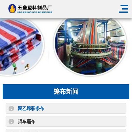
篷布新闻
聚乙烯彩条布
货车篷布