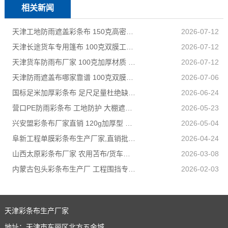
相关新闻
天津工地防雨遮盖彩条布 150克高密度 基建施工防尘防水
2026-07-12
天津长途货车专用篷布 100克双膜工艺 防雨耐磨抗晒耐候
2026-07-12
天津货车防雨布厂家 100克加厚材质 长途耐磨遮盖专用
2026-07-12
天津防雨遮盖布哪家靠谱 100克双膜加厚款适配高栏货车长途盖货
2026-07-06
国标足米加厚彩条布 足尺足量杜绝缺尺少米
2026-06-24
营口PE防雨彩条布 工地防护 大棚遮盖 3×50米 耐寒耐用
2026-05-23
兴安盟彩条布厂家直销 120g加厚型 建筑工地防护专用
2026-05-04
阜新工程单膜彩条布生产厂家,直销批发,量大优惠规格全
2026-04-24
山西太原彩条布厂家 农用苫布/货车篷布 支持来样加工定制
2026-03-08
内蒙古包头彩条布生产厂 工程围挡专用款 高强度抗撕裂
2026-02-03
天津彩条布生产厂家
地址：天津市东丽区北方五金城