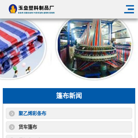
篷布新闻
聚乙烯彩条布
货车篷布