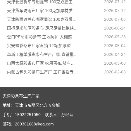
天津长途货车专用篷布 100克双膜工艺 防雨耐磨抗晒耐候
2026-07-12
天津货车防雨布厂家 100克加厚材质 长途耐磨遮盖专用
2026-07-12
天津防雨遮盖布哪家靠谱 100克双膜加厚款适配高栏货车长途盖货
2026-07-06
国标足米加厚彩条布 足尺足量杜绝缺尺少米
2026-06-24
营口PE防雨彩条布 工地防护 大棚遮盖 3×50米 耐寒耐用
2026-05-23
兴安盟彩条布厂家直销 120g加厚型 建筑工地防护专用
2026-05-04
阜新工程单膜彩条布生产厂家,直销批发,量大优惠规格全
2026-04-24
山西太原彩条布厂家 农用苫布/货车篷布 支持来样加工定制
2026-03-08
内蒙古包头彩条布生产厂 工程围挡专用款 高强度抗撕裂
2026-02-03
天津彩条布生产厂家
地址：天津市东丽区北方五金城
手机：15022251050 联系人：孙经理
邮箱：269361688@qq.com