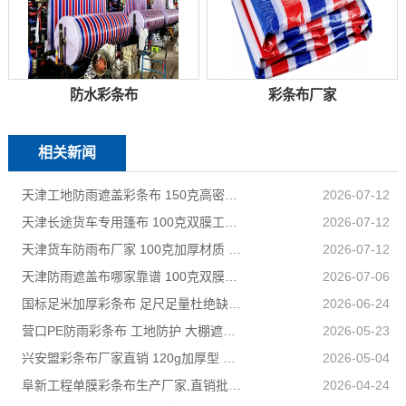
防水彩条布
彩条布厂家
相关新闻
天津工地防雨遮盖彩条布 150克高密度 基建施工防尘防水
2026-07-12
天津长途货车专用篷布 100克双膜工艺 防雨耐磨抗晒耐候
2026-07-12
天津货车防雨布厂家 100克加厚材质 长途耐磨遮盖专用
2026-07-12
天津防雨遮盖布哪家靠谱 100克双膜加厚款适配高栏货车长途盖货
2026-07-06
国标足米加厚彩条布 足尺足量杜绝缺尺少米
2026-06-24
营口PE防雨彩条布 工地防护 大棚遮盖 3×50米 耐寒耐用
2026-05-23
兴安盟彩条布厂家直销 120g加厚型 建筑工地防护专用
2026-05-04
阜新工程单膜彩条布生产厂家,直销批发,量大优惠规格全
2026-04-24