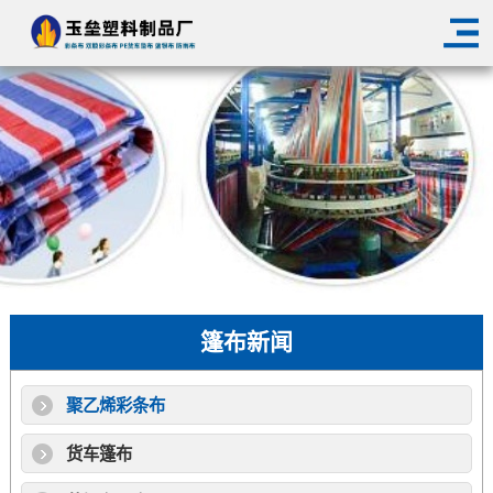
篷布新闻
聚乙烯彩条布
货车篷布