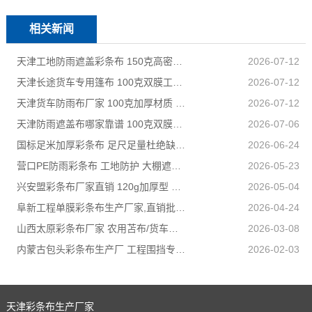
相关新闻
天津工地防雨遮盖彩条布 150克高密度 基建施工防尘防水
2026-07-12
天津长途货车专用篷布 100克双膜工艺 防雨耐磨抗晒耐候
2026-07-12
天津货车防雨布厂家 100克加厚材质 长途耐磨遮盖专用
2026-07-12
天津防雨遮盖布哪家靠谱 100克双膜加厚款适配高栏货车长途盖货
2026-07-06
国标足米加厚彩条布 足尺足量杜绝缺尺少米
2026-06-24
营口PE防雨彩条布 工地防护 大棚遮盖 3×50米 耐寒耐用
2026-05-23
兴安盟彩条布厂家直销 120g加厚型 建筑工地防护专用
2026-05-04
阜新工程单膜彩条布生产厂家,直销批发,量大优惠规格全
2026-04-24
山西太原彩条布厂家 农用苫布/货车篷布 支持来样加工定制
2026-03-08
内蒙古包头彩条布生产厂 工程围挡专用款 高强度抗撕裂
2026-02-03
天津彩条布生产厂家