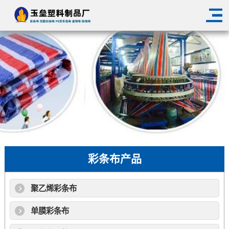
彩条布产品
聚乙烯彩条布
单膜彩条布