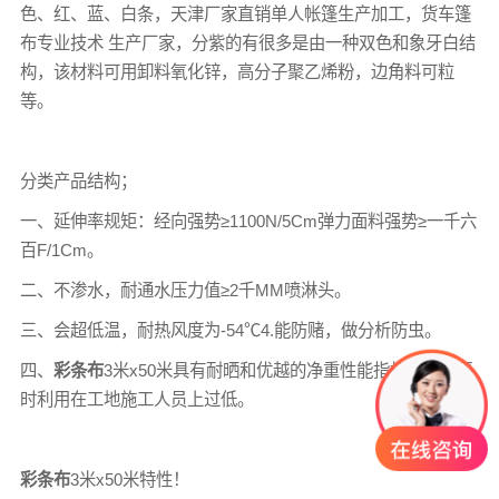
色、红、蓝、白条，天津厂家直销单人帐篷生产加工，
货车篷
布
专业技术 生产厂家，分紫的有很多是由一种双色和象牙白结
构，该材料可用卸料氧化锌，高分子聚乙烯粉，边角料可粒
等。
分类产品结构；
一、延伸率规矩：经向强势≥1100N/5Cm弹力面料强势≥一千六
百F/1Cm。
二、不渗水，耐通水压力值≥2千MM喷淋头。
三、会超低温，耐热风度为-54℃4.能防赌，做分析防虫。
四、
彩条布
3米x50米具有耐晒和优越的净重性能指标，故而平
时利用在工地施工人员上过低。
彩条布
3米x50米特性！