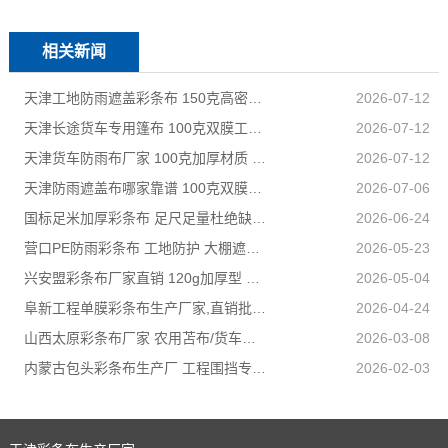
相关新闻
天津工地防雨遮盖彩条布 150克高密度 基建施工防尘防水
2026-07-12
天津长途货车专用篷布 100克双膜工艺 防雨耐磨抗晒耐候
2026-07-12
天津货车防雨布厂家 100克加厚材质 长途耐磨遮盖专用
2026-07-12
天津防雨遮盖布哪家靠谱 100克双膜加厚款适配高栏货车长途盖货
2026-07-06
国标足米加厚彩条布 足尺足量杜绝缺尺少米
2026-06-24
营口PE防雨彩条布 工地防护 大棚遮盖 3×50米 耐寒耐用
2026-05-23
兴安盟彩条布厂家直销 120g加厚型 建筑工地防护专用
2026-05-04
阜新工程单膜彩条布生产厂家,直销批发,量大优惠规格全
2026-04-24
山西太原彩条布厂家 农用苫布/货车篷布 支持来样加工定制
2026-03-08
内蒙古包头彩条布生产厂 工程围挡专用款 高强度抗撕裂
2026-02-03