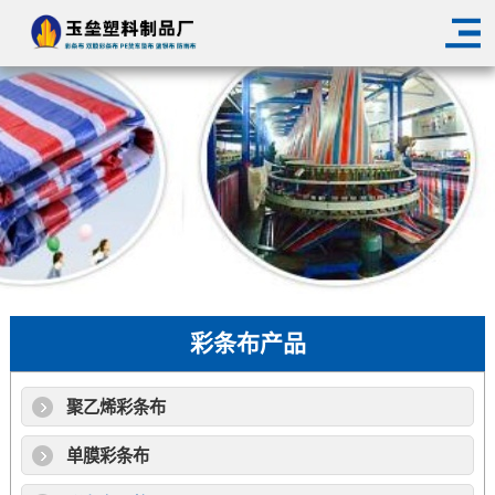
彩条布产品
聚乙烯彩条布
单膜彩条布