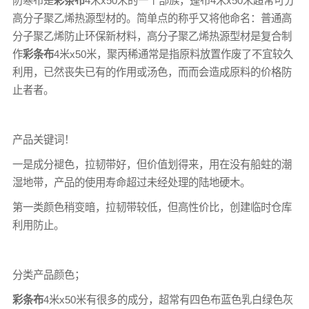
防寒布是
彩条布
4米x50米的一个部族，
篷布
4米x50米超常可分
高分子聚乙烯热源型材的。简单点的称乎又将他命名：普通高
分子聚乙烯防止环保新材料，高分子聚乙烯热源型材是复合制
作
彩条布
4米x50米，聚丙稀通常是指原料放置作废了不宜较久
利用，已然丧失已有的作用或汤色，而而会造成原料的价格防
止者者。
产品关键词！
一是成分褪色，拉韧带好，但价值划得来，用在没有船蛀的潮
湿地带，产品的使用寿命超过未经处理的陆地硬木。
第一类颜色稍变暗，拉韧带较低，但高性价比，创建临时仓库
利用防止。
分类产品颜色；
彩条布
4米x50米有很多的成分，超常有四色布蓝色乳白绿色灰