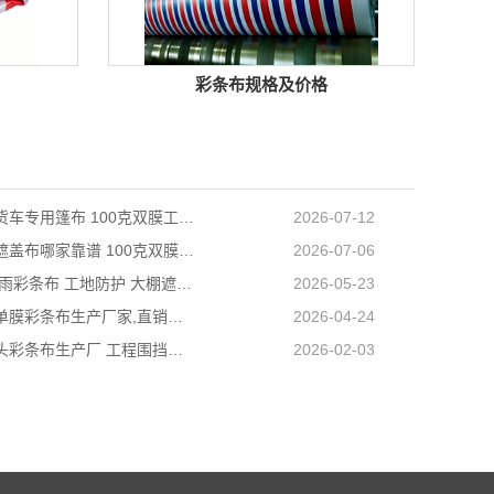
彩条布规格及价格
天津长途货车专用篷布 100克双膜工艺 防雨耐磨抗晒耐候
2026-07-12
天津防雨遮盖布哪家靠谱 100克双膜加厚款适配高栏货车长途盖货
2026-07-06
营口PE防雨彩条布 工地防护 大棚遮盖 3×50米 耐寒耐用
2026-05-23
阜新工程单膜彩条布生产厂家,直销批发,量大优惠规格全
2026-04-24
内蒙古包头彩条布生产厂 工程围挡专用款 高强度抗撕裂
2026-02-03