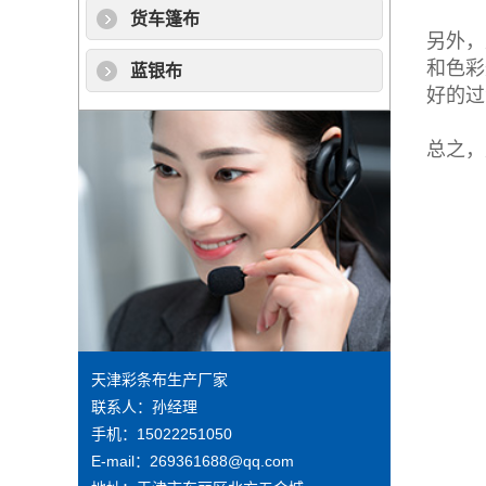
货车篷布
另外，
和色彩
蓝银布
好的过
总之，
天津彩条布生产厂家
联系人：孙经理
手机：15022251050
E-mail：269361688@qq.com