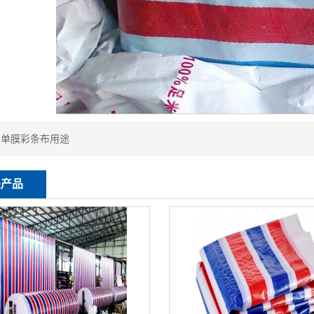
：
单膜彩条布用途
关产品