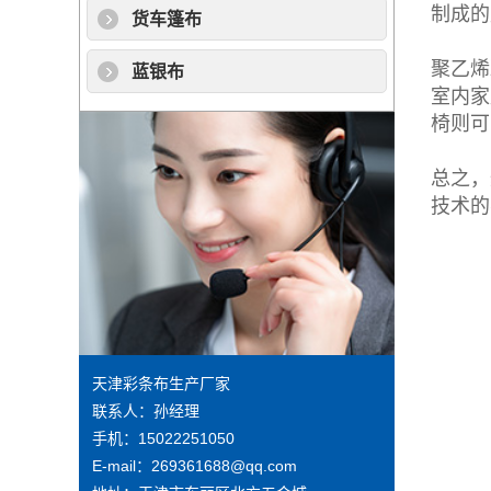
制成的
货车篷布
聚乙烯
蓝银布
室内家
椅则可
总之，
技术的
天津彩条布生产厂家
联系人：孙经理
手机：15022251050
E-mail：269361688@qq.com