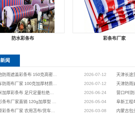
防水彩条布
彩条布厂家
关新闻
天津工地防雨遮盖彩条布 150克高密度 基建施工防尘防水
2026-07-12
天津货车防雨布厂家 100克加厚材质 长途耐磨遮盖专用
2026-07-12
国标足米加厚彩条布 足尺足量杜绝缺尺少米
2026-06-24
兴安盟彩条布厂家直销 120g加厚型 建筑工地防护专用
2026-05-04
山西太原彩条布厂家 农用苫布/货车篷布 支持来样加工定制
2026-03-08