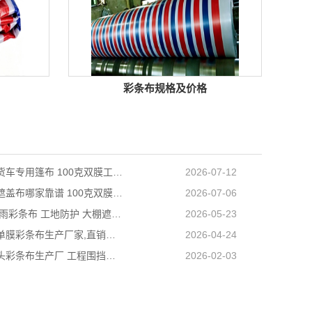
彩条布规格及价格
天津长途货车专用篷布 100克双膜工艺 防雨耐磨抗晒耐候
2026-07-12
天津防雨遮盖布哪家靠谱 100克双膜加厚款适配高栏货车长途盖货
2026-07-06
营口PE防雨彩条布 工地防护 大棚遮盖 3×50米 耐寒耐用
2026-05-23
阜新工程单膜彩条布生产厂家,直销批发,量大优惠规格全
2026-04-24
内蒙古包头彩条布生产厂 工程围挡专用款 高强度抗撕裂
2026-02-03