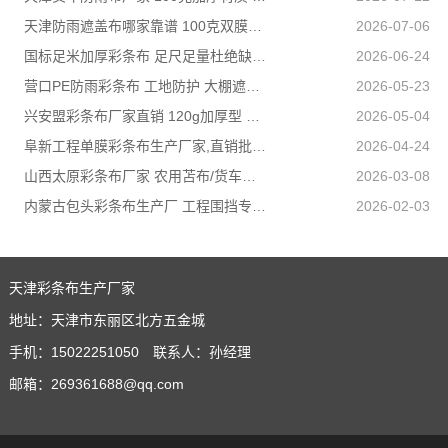
天津防雨遮盖布哪家靠谱 100克双膜加厚款适配高栏货车长途盖货
2026-07-06
国标足米加厚彩条布 足尺足量杜绝缺尺少米
2026-06-24
营口PE防雨彩条布 工地防护 大棚遮盖 3×50米 耐寒耐用
2026-05-23
兴安盟彩条布厂家直销 120g加厚型 建筑工地防护专用
2026-05-04
阜新工程单膜彩条布生产厂家,直销批发,量大优惠规格全
2026-04-24
山西太原彩条布厂家 农用苫布/货车篷布 支持来样加工定制
2026-03-08
内蒙古包头彩条布生产厂 工程围挡专用款 高强度抗撕裂
2026-02-03
天津彩条布生产厂家
地址：天津市东丽区北方五金城
手机：15022251050 联系人：孙经理
邮箱：269361688@qq.com