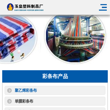
彩条布产品
聚乙烯彩条布
单膜彩条布