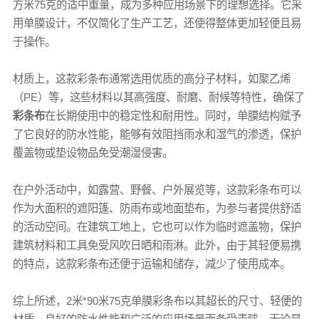
方米75克的适中重量，成为多种应用场景下的理想选择。它采
用单膜设计，不仅简化了生产工艺，还使得整体更加轻便且易
于操作。
材质上，这款
彩条布
通常选用优质的高分子材料，如聚乙烯
（PE）等，这些材料以其高强度、耐磨、耐候等特性，确保了
彩条布
在长期使用中的稳定性和耐用性。同时，单膜结构赋予
了它良好的防水性能，能够有效阻挡雨水和湿气的渗透，保护
覆盖物或垫设物品免受潮湿侵害。
在户外活动中，如露营、野餐、户外展览等，这款
彩条布
可以
作为大面积的遮阳篷、防雨布或地面垫布，为参与者提供舒适
的活动空间。在建筑工地上，它也可以作为临时遮盖物，保护
建筑材料和工具免受风吹日晒和雨淋。此外，由于其轻便易携
的特点，这款
彩条布
还便于运输和储存，减少了使用成本。
综上所述，2米*90米75克
单膜彩条布
以其超长的尺寸、轻便的