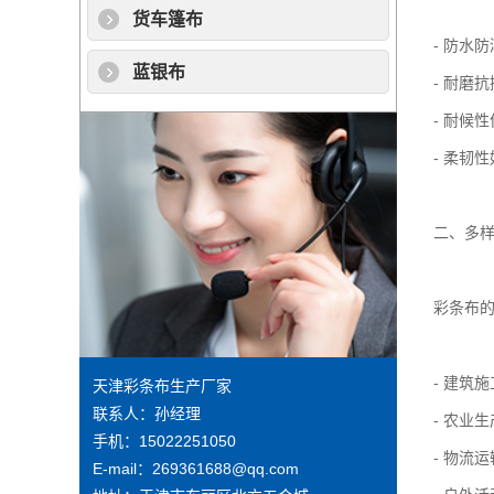
货车篷布
- 防水
蓝银布
- 耐磨
- 耐候
- 柔韧
二、多
彩条布
- 建筑
天津彩条布生产厂家
联系人：孙经理
- 农业
手机：15022251050
- 物流
E-mail：269361688@qq.com