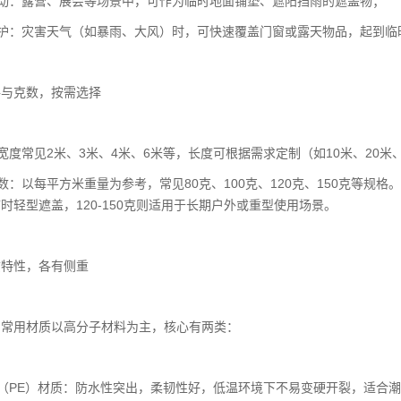
活动：露营、展会等场景中，可作为临时地面铺垫、遮阳挡雨的遮盖物；
防护：灾害天气（如暴雨、大风）时，可快速覆盖门窗或露天物品，起到临
格与克数，按需选择
：宽度常见2米、3米、4米、6米等，长度可根据需求定制（如10米、20
克数：以每平方米重量为参考，常见80克、100克、120克、150克等规格
时轻型遮盖，120-150克则适用于长期户外或重型使用场景。
质特性，各有侧重
的常用材质以高分子材料为主，核心有两类：
烯（PE）材质：防水性突出，柔韧性好，低温环境下不易变硬开裂，适合