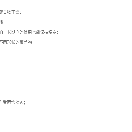
覆盖物干燥；
强；
影响，长期户外使用也能保持稳定；
不同形状的覆盖物。
料受雨雪侵蚀；