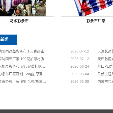
防水彩条布
彩条布厂家
关新闻
天津工地防雨遮盖彩条布 150克高密度 基建施工防尘防水
2026-07-12
天津货车防雨布厂家 100克加厚材质 长途耐磨遮盖专用
2026-07-12
国标足米加厚彩条布 足尺足量杜绝缺尺少米
2026-06-24
兴安盟彩条布厂家直销 120g加厚型 建筑工地防护专用
2026-05-04
山西太原彩条布厂家 农用苫布/货车篷布 支持来样加工定制
2026-03-08