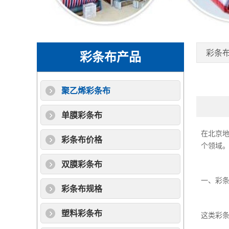
彩条
彩条布产品
聚乙烯彩条布
单膜彩条布
在北京
彩条布价格
个领域
双膜彩条布
一、
彩
彩条布规格
塑料彩条布
这类
彩