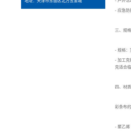
- 户外
地址：天津市东丽区北方五金城
- 应急
三、规
- 规格
- 加工
克适合临
四、材
彩条布
- 聚乙