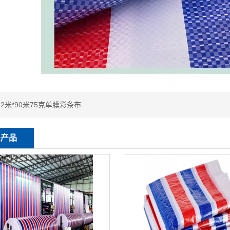
：
2米*90米75克单膜彩条布
关产品