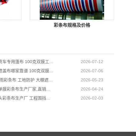
彩条布规格及价格
天津长途货车专用篷布 100克双膜工艺 防雨耐磨抗晒耐候
2026-07-12
天津防雨遮盖布哪家靠谱 100克双膜加厚款适配高栏货车长途盖货
2026-07-06
营口PE防雨彩条布 工地防护 大棚遮盖 3×50米 耐寒耐用
2026-05-23
阜新工程单膜彩条布生产厂家,直销批发,量大优惠规格全
2026-04-24
内蒙古包头彩条布生产厂 工程围挡专用款 高强度抗撕裂
2026-02-03