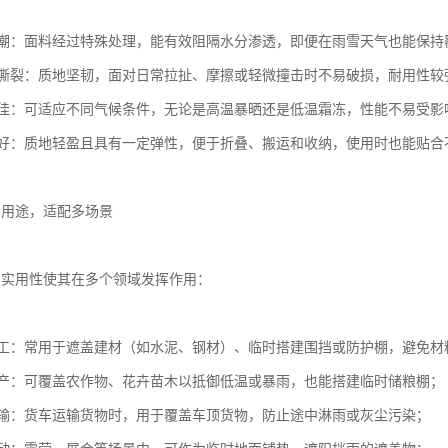
防潮：面料经过特殊处理，能有效阻隔水分渗透，即便在雨雪天气也能保持
抗撕裂：质地坚韧，面对日常拉扯、摩擦或轻微撞击时不易破损，耐用性较
性佳：可适应不同气候条件，无论是高温暴晒还是低温霜冻，性能不易受
性好：质地轻盈且具有一定弹性，便于折叠、搬运和收纳，使用时也能贴合
样用途，适配多场景
的实用性使其在多个领域发挥作用：
施工：常用于遮盖建材（如水泥、钢材）、临时搭建围挡或防护棚，避免材
生产：可覆盖农作物、花卉苗木以抵御低温或暴雨，也能搭建临时储粮棚；
运输：货车运输货物时，用于覆盖车顶货物，防止途中淋雨或灰尘污染；