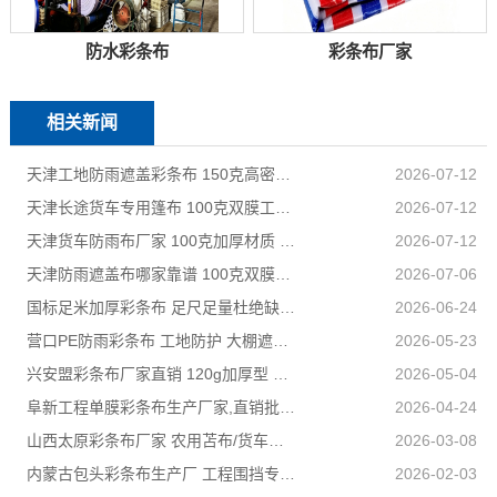
防水彩条布
彩条布厂家
相关新闻
天津工地防雨遮盖彩条布 150克高密度 基建施工防尘防水
2026-07-12
天津长途货车专用篷布 100克双膜工艺 防雨耐磨抗晒耐候
2026-07-12
天津货车防雨布厂家 100克加厚材质 长途耐磨遮盖专用
2026-07-12
天津防雨遮盖布哪家靠谱 100克双膜加厚款适配高栏货车长途盖货
2026-07-06
国标足米加厚彩条布 足尺足量杜绝缺尺少米
2026-06-24
营口PE防雨彩条布 工地防护 大棚遮盖 3×50米 耐寒耐用
2026-05-23
兴安盟彩条布厂家直销 120g加厚型 建筑工地防护专用
2026-05-04
阜新工程单膜彩条布生产厂家,直销批发,量大优惠规格全
2026-04-24
山西太原彩条布厂家 农用苫布/货车篷布 支持来样加工定制
2026-03-08
内蒙古包头彩条布生产厂 工程围挡专用款 高强度抗撕裂
2026-02-03