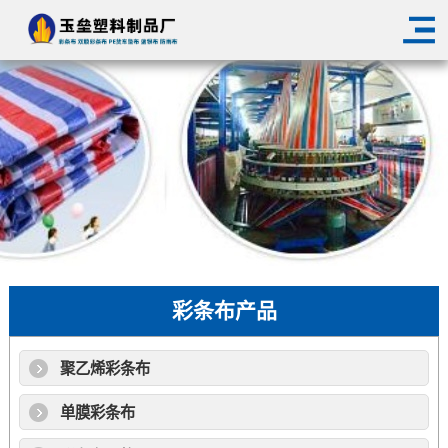
彩条布产品
聚乙烯彩条布
单膜彩条布