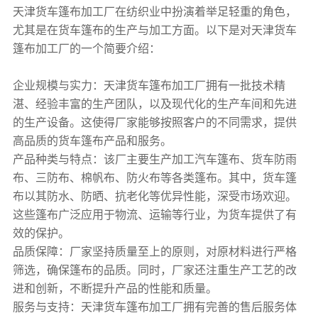
天津
货车篷布
加工厂在纺织业中扮演着举足轻重的角色，
尤其是在
货车篷布
的生产与加工方面。以下是对天津
货车
篷布
加工厂的一个简要介绍：
企业规模与实力：天津
货车篷布
加工厂拥有一批技术精
湛、经验丰富的生产团队，以及现代化的生产车间和先进
的生产设备。这使得厂家能够按照客户的不同需求，提供
高品质的
货车篷布
产品和服务。
产品种类与特点：该厂主要生产加工汽车
篷布
、货车防雨
布、三防布、棉帆布、防火布等各类
篷布
。其中，货车
篷
布
以其防水、防晒、抗老化等优异性能，深受市场欢迎。
这些
篷布
广泛应用于物流、运输等行业，为货车提供了有
效的保护。
品质保障：厂家坚持质量至上的原则，对原材料进行严格
筛选，确保
篷布
的品质。同时，厂家还注重生产工艺的改
进和创新，不断提升产品的性能和质量。
服务与支持：天津货车篷布加工厂拥有完善的售后服务体