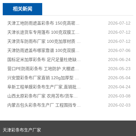
相关新闻
天津工地防雨遮盖彩条布 150克高密度 基建施工防尘防水
2026-07-12
天津长途货车专用篷布 100克双膜工艺 防雨耐磨抗晒耐候
2026-07-12
天津货车防雨布厂家 100克加厚材质 长途耐磨遮盖专用
2026-07-12
天津防雨遮盖布哪家靠谱 100克双膜加厚款适配高栏货车长途盖货
2026-07-06
国标足米加厚彩条布 足尺足量杜绝缺尺少米
2026-06-24
营口PE防雨彩条布 工地防护 大棚遮盖 3×50米 耐寒耐用
2026-05-23
兴安盟彩条布厂家直销 120g加厚型 建筑工地防护专用
2026-05-04
阜新工程单膜彩条布生产厂家,直销批发,量大优惠规格全
2026-04-24
山西太原彩条布厂家 农用苫布/货车篷布 支持来样加工定制
2026-03-08
内蒙古包头彩条布生产厂 工程围挡专用款 高强度抗撕裂
2026-02-03
天津彩条布生产厂家