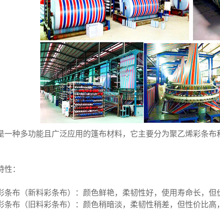
是一种多功能且广泛应用的
篷布
材料，它主要分为
聚乙烯彩条布
特性：
彩条布
（新料
彩条布
）：颜色鲜艳，柔韧性好，使用寿命长，但
彩条布
（旧料
彩条布
）：颜色稍暗淡，柔韧性稍差，但性价比高