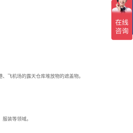
在
线
客
服
。
港、飞机场的露天仓库堆放物的遮盖物。
、服装等领域。