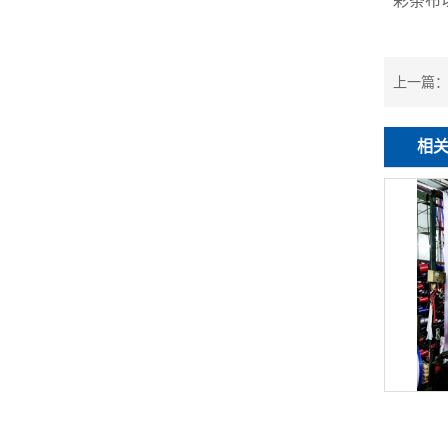
彩条布
上一篇
相