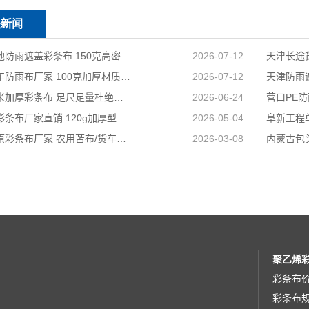
关新闻
天津工地防雨遮盖彩条布 150克高密度 基建施工防尘防水
2026-07-12
天津货车防雨布厂家 100克加厚材质 长途耐磨遮盖专用
2026-07-12
国标足米加厚彩条布 足尺足量杜绝缺尺少米
2026-06-24
兴安盟彩条布厂家直销 120g加厚型 建筑工地防护专用
2026-05-04
山西太原彩条布厂家 农用苫布/货车篷布 支持来样加工定制
2026-03-08
聚乙烯
彩条布
彩条布