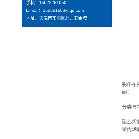
手机：15022251050
E-mail：269361688@qq.com
地址：天津市东丽区北方五金城
彩条布
绍：
分类与
聚乙烯
聚丙烯