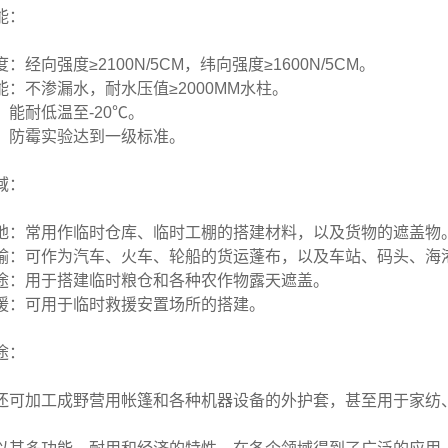
能：
：经向强度≥2100N/5CM，纬向强度≥1600N/5CM。
能：不渗漏水，耐水压值≥2000MM水柱。
：能耐低温至-20℃。
：防霉实验达到一级标准。
域：
地：常用作临时仓库、临时工棚的搭建材料，以及货物的遮盖物
输：可作为汽车、火车、轮船的货运蓬布，以及车站、码头、海
途：用于搭建临时粮仓和各种农作物露天遮盖。
援：可用于临时救援安置场所的搭建。
途：
还可加工成野营用帐篷和各种机器设备的外护套，甚至用于家纺