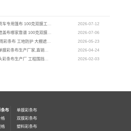
天津长途货车专用篷布 100克双膜工艺 防雨耐磨抗晒耐候
2026-07-12
天津防雨遮盖布哪家靠谱 100克双膜加厚款适配高栏货车长途盖货
2026-07-06
营口PE防雨彩条布 工地防护 大棚遮盖 3×50米 耐寒耐用
2026-05-23
阜新工程单膜彩条布生产厂家,直销批发,量大优惠规格全
2026-04-24
内蒙古包头彩条布生产厂 工程围挡专用款 高强度抗撕裂
2026-02-03
彩条布
单膜彩条布
价格
双膜彩条布
规格
塑料彩条布