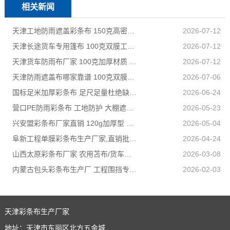
相关新闻
天津工地防雨遮盖彩条布 150克高密度 基建施工防尘防水
2026-07-12
天津长途货车专用篷布 100克双膜工艺 防雨耐磨抗晒耐候
2026-07-12
天津货车防雨布厂家 100克加厚材质 长途耐磨遮盖专用
2026-07-12
天津防雨遮盖布哪家靠谱 100克双膜加厚款适配高栏货车长途盖货
2026-07-06
国标足米加厚彩条布 足尺足量杜绝缺尺少米
2026-06-24
营口PE防雨彩条布 工地防护 大棚遮盖 3×50米 耐寒耐用
2026-05-23
兴安盟彩条布厂家直销 120g加厚型 建筑工地防护专用
2026-05-04
阜新工程单膜彩条布生产厂家,直销批发,量大优惠规格全
2026-04-24
山西太原彩条布厂家 农用苫布/货车篷布 支持来样加工定制
2026-03-08
内蒙古包头彩条布生产厂 工程围挡专用款 高强度抗撕裂
2026-02-03
天津彩条布生产厂家
地址：天津市东丽区北方五金城