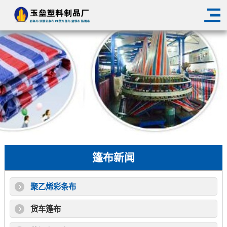
篷布新闻
聚乙烯彩条布
货车篷布