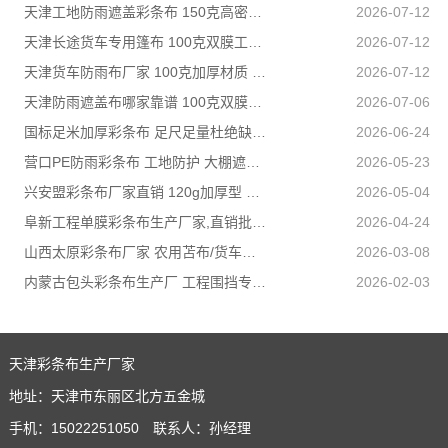
天津工地防雨遮盖彩条布 150克高密度 基建施工防尘防水
2026-07-12
天津长途货车专用篷布 100克双膜工艺 防雨耐磨抗晒耐候
2026-07-12
天津货车防雨布厂家 100克加厚材质 长途耐磨遮盖专用
2026-07-12
天津防雨遮盖布哪家靠谱 100克双膜加厚款适配高栏货车长途盖货
2026-07-06
国标足米加厚彩条布 足尺足量杜绝缺尺少米
2026-06-24
营口PE防雨彩条布 工地防护 大棚遮盖 3×50米 耐寒耐用
2026-05-23
兴安盟彩条布厂家直销 120g加厚型 建筑工地防护专用
2026-05-04
阜新工程单膜彩条布生产厂家,直销批发,量大优惠规格全
2026-04-24
山西太原彩条布厂家 农用苫布/货车篷布 支持来样加工定制
2026-03-08
内蒙古包头彩条布生产厂 工程围挡专用款 高强度抗撕裂
2026-02-03
天津彩条布生产厂家
地址：天津市东丽区北方五金城
手机：15022251050 联系人：孙经理