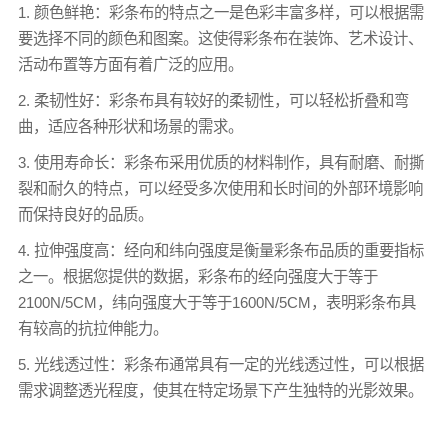
1. 颜色鲜艳：
彩条布
的特点之一是色彩丰富多样，可以根据需
要选择不同的颜色和图案。这使得
彩条布
在装饰、艺术设计、
活动布置等方面有着广泛的应用。
2. 柔韧性好：
彩条布
具有较好的柔韧性，可以轻松折叠和弯
曲，适应各种形状和场景的需求。
3. 使用寿命长：
彩条布
采用优质的材料制作，具有耐磨、耐撕
裂和耐久的特点，可以经受多次使用和长时间的外部环境影响
而保持良好的品质。
4. 拉伸强度高：经向和纬向强度是衡量
彩条布
品质的重要指标
之一。根据您提供的数据，
彩条布
的经向强度大于等于
2100N/5CM，纬向强度大于等于1600N/5CM，表明
彩条布
具
有较高的抗拉伸能力。
5. 光线透过性：彩条布通常具有一定的光线透过性，可以根据
需求调整透光程度，使其在特定场景下产生独特的光影效果。