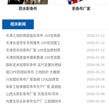
防水彩条布
彩条布厂家
相关新闻
天津工地防雨遮盖彩条布 150克高密度 基建施工防尘防水
2026-07-12
天津长途货车专用篷布 100克双膜工艺 防雨耐磨抗晒耐候
2026-07-12
天津货车防雨布厂家 100克加厚材质 长途耐磨遮盖专用
2026-07-12
天津防雨遮盖布哪家靠谱 100克双膜加厚款适配高栏货车长途盖货
2026-07-06
国标足米加厚彩条布 足尺足量杜绝缺尺少米
2026-06-24
营口PE防雨彩条布 工地防护 大棚遮盖 3×50米 耐寒耐用
2026-05-23
兴安盟彩条布厂家直销 120g加厚型 建筑工地防护专用
2026-05-04
阜新工程单膜彩条布生产厂家,直销批发,量大优惠规格全
2026-04-24
山西太原彩条布厂家 农用苫布/货车篷布 支持来样加工定制
2026-03-08
内蒙古包头彩条布生产厂 工程围挡专用款 高强度抗撕裂
2026-02-03