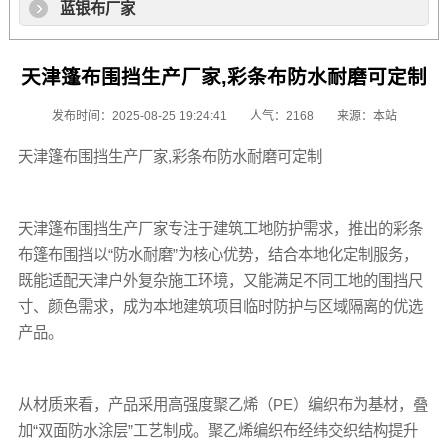
蓝银布厂家
天津篷布围挡生产厂家,彩条布防水耐磨可定制
发布时间：2025-08-25 19:24:41
人气：2168
来源：本站
天津
篷布
围挡生产厂家,
彩条布
防水耐磨可定制
天津
篷布
围挡生产厂家专注于建筑工地防护需求，推出的
彩条
布
篷布
围挡以“防水耐磨”为核心优势，结合本地化定制服务，
既能适配天津户外复杂施工环境，又能满足不同工地的围挡尺
寸、颜色需求，成为本地建筑项目临时防护与区域隔离的优选
产品。
从材质来看，产品采用高强度聚乙烯（PE）编织布为基材，叠
加“双面防水涂层”工艺制成。聚乙烯编织布经纬交织结构提升