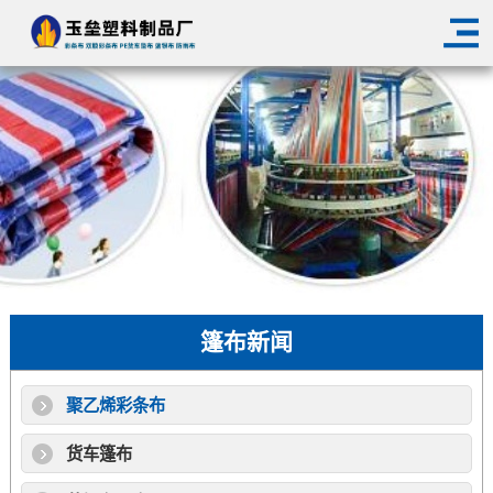
篷布新闻
聚乙烯彩条布
货车篷布