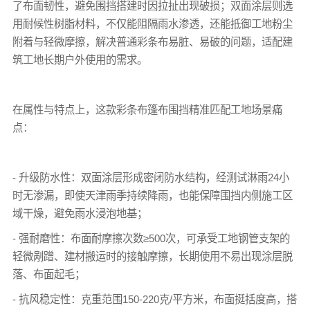
了布面韧性，避免围挡搭建时因拉扯出现破损；双面涂层则选
用耐候性树脂材料，不仅能阻隔雨水渗透，还能抵御工地粉尘
附着与轻微摩擦，解决普通
彩条布
易脏、易破的问题，适配建
筑工地长期户外使用的需求。
在属性与特点上，这款
彩条布
篷布
围挡精准匹配工地场景痛
点：
- 升级防水性：双面涂层形成密闭防水结构，经测试淋雨24小
时无渗漏，即使天津雨季持续降雨，也能保障围挡内侧施工区
域干燥，避免雨水浸泡地基；
- 强耐磨性：布面耐摩擦次数≥500次，可承受工地钢管支架的
轻微剐蹭、建材搬运时的接触摩擦，长期使用不易出现涂层脱
落、布面起毛；
- 抗风稳定性：克重范围150-220克/平方米，布面挺括度高，搭