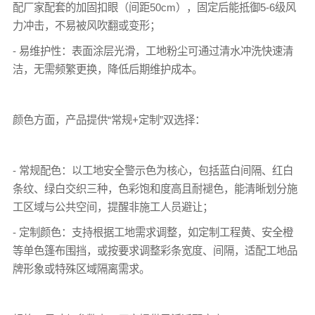
配厂家配套的加固扣眼（间距50cm），固定后能抵御5-6级风
力冲击，不易被风吹翻或变形；
- 易维护性：表面涂层光滑，工地粉尘可通过清水冲洗快速清
洁，无需频繁更换，降低后期维护成本。
颜色方面，产品提供“常规+定制”双选择：
- 常规配色：以工地安全警示色为核心，包括蓝白间隔、红白
条纹、绿白交织三种，色彩饱和度高且耐褪色，能清晰划分施
工区域与公共空间，提醒非施工人员避让；
- 定制颜色：支持根据工地需求调整，如定制工程黄、安全橙
等单色
篷布
围挡，或按要求调整彩条宽度、间隔，适配工地品
牌形象或特殊区域隔离需求。