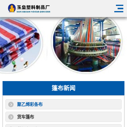
篷布新闻
聚乙烯彩条布
货车篷布