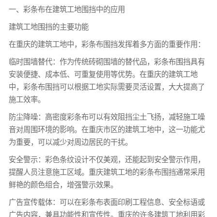
一、
彩条布
在建筑工地围挡中的应用
建筑工地围挡的主要功能
在重庆的建筑工地中，
彩条布
围挡发挥着多方面的重要作用：
临时围墙替代：作为传统砖砌围墙的替代品，
彩条布
围挡具有
安装便捷、成本低、可重复使用等优势。在重庆的建筑工地
中，
彩条布
围挡可以根据工地实际需要灵活设置，大大提高了
施工效率。
防尘降噪：高密度
彩条布
可以有效阻挡尘土飞扬，减轻施工噪
音对周围环境的影响。在重庆市区的建筑工地中，这一功能尤
为重要，可以减少对周边居民的干扰。
安全警示：彩色条纹设计不仅美观，还能起到安全警示作用，
提醒人员注意施工区域。重庆建筑工地的
彩条布
围挡通常采用
鲜艳的颜色组合，增强警示效果。
广告宣传载体：可以在彩条布表面印刷工程信息、安全标语或
广告内容，兼具功能性和宣传性。重庆的许多建筑工地利用彩