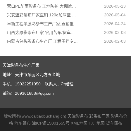
营口PE防雨彩条布 工地防护 大棚遮盖 3×50米 耐寒耐用
2026-05-23
兴安盟彩条布厂家直销 120g加厚型 建筑工地防护专用
2026-05-04
阜新工程单膜彩条布生产厂家,直销批发,量大优惠规格全
2026-04-24
山西太原彩条布厂家 农用苫布/货车篷布 支持来样加工定制
2026-03-08
内蒙古包头彩条布生产厂 工程围挡专用款 高强度抗撕裂
2026-02-03
天津彩条布生产厂家
地址：天津市东丽区北方五金城
手机：15022251050 联系人：孙经理
邮箱：269361688@qq.com
版权所有(www.caitiaobuchang.cn)
天津彩条布
彩条布厂家
彩条布价
格
汽车篷布
津ICP备15001555号
XML地图
TXT地图
货车篷布