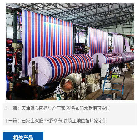
上一篇：
天津篷布围挡生产厂家,彩条布防水耐磨可定制
下一篇：
石家庄双膜PE彩条布,建筑工地围挡厂家定制
相关产品