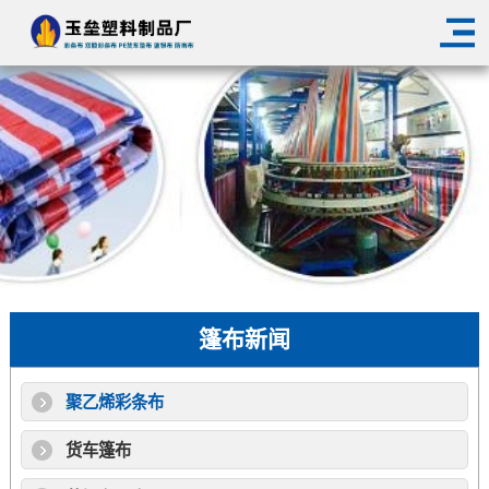
篷布新闻
聚乙烯彩条布
货车篷布