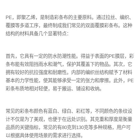
PE，即聚乙烯，是制造
彩条布
的主要原料。通过拉丝、编织、
覆膜等多道工序，最终制成我们常见的双面覆膜
彩条布
。这种
结构的材料具备几个显著特点：
首先，它具有一定的防水防潮性能。得益于表面的PE膜层，
彩
条布
能有效阻挡雨水和潮气，保护其覆盖下的物品。其次，它
拥有较好的抗拉强度和耐磨性。内部的编织丝结构赋予了材料
基本的力学性能，使其能够承受一定的张力和摩擦。此外，PE
彩条布
质地相对轻便，易于搬运、铺设和收纳。
常见的彩条布颜色有蓝白、绿白、彩红等，不同颜色的条纹设
计不仅是为了美观，也便于在远处识别。其克重和厚度是衡量
品质的关键指标，常见的有80克到130克等多种规格，用户可
以根据具体使用场景的需求进行选择。