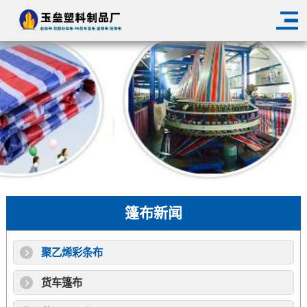
篷布新闻
聚乙烯彩条布
货车篷布