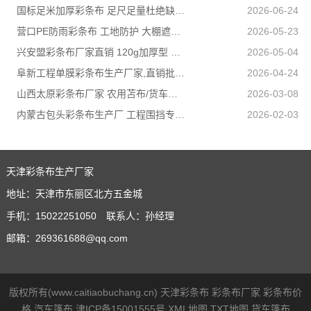
国标足米加厚彩条布 足尺足量杜绝缺尺少米
2026-06-24
营口PE防雨彩条布 工地防护 大棚遮盖 3×50米 耐寒耐用
2026-05-23
兴安盟彩条布厂家直销 120g加厚型 建筑工地防护专用
2026-05-04
阜新工程单膜彩条布生产厂家,直销批发,量大优惠规格全
2026-04-24
山西太原彩条布厂家 农用苫布/货车篷布 支持来样加工定制
2026-03-08
内蒙古包头彩条布生产厂 工程围挡专用款 高强度抗撕裂
2026-02-03
天津彩条布生产厂家
地址：天津市东丽区北方五金城
手机：15022251050 联系人：孙经理
邮箱：269361688@qq.com
版权所有(www.caitiaobuchang.cn)
天津彩条布
彩条布厂家
彩条布价
格
汽车篷布
津ICP备15001555号
XML地图
TXT地图
货车篷布